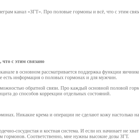
еграм канал «ЗГТ». Про половые гормоны и всё, что с этим связ
 что с этим связано
В канале в основном рассматривается поддержка функции яичник
же есть информация о половых гормонах и для мужчин.
озможностью обратной связи. Про каждый основной половой гормо
фицита до способов коррекции отдельных состояний.
монах. Никакие крема и операции не сделают кожу настолько нап
ечно-сосудистая и костная система. И если их начинает не хват
зм гормонов. Соответственно, мне нужны высокие дозы ЗГТ.