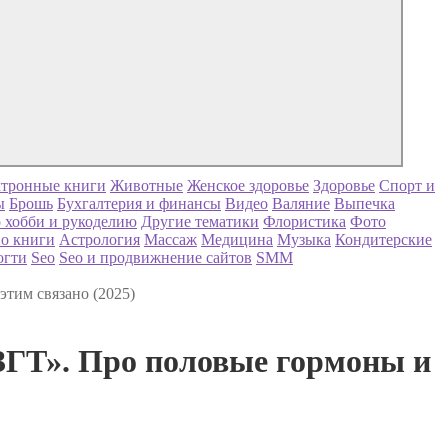
тронные книги
Животные
Женское здоровье
Здоровье
Спорт и
ы
Брошь
Бухгалтерия и финансы
Видео
Валяние
Выпечка
 хобби и рукоделию
Другие тематики
Флористика
Фото
о книги
Астрология
Массаж
Медицина
Музыка
Кондитерские
огти
Seo
Seo и продвижнение сайтов
SMM
этим связано (2025)
ЗГТ». Про половые гормоны и