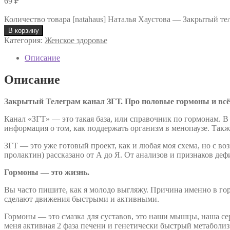
69
₽
Количество товара [natahaus] Наталья Хаустова ― Закрытый тел
В корзину
Категория:
Женское здоровье
Описание
Описание
Закрытый Телеграм канал ЗГТ. Про половые гормоны и всё,
Канал «ЗГТ» — это такая база, или справочник по гормонам. 
информация о том, как поддержать организм в менопаузе. Так
ЗГТ — это уже готовый проект, как и любая моя схема, но с в
пролактин) рассказано от А до Я. От анализов и признаков де
Гормоны — это жизнь.
Вы часто пишите, как я молодо выгляжу. Причина именно в гор
сделают движения быстрыми и активными.
Гормоны — это смазка для суставов, это наши мышцы, наша серд
меня активная 2 фаза печени и генетически быстрый метаболи