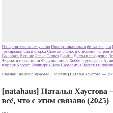
Изобразительное искусство
Иностранные языки
без категории
тренировки
Сад и огород
Свое дело
Секс и отношения
Строите
Вышивка
Вязание
Лепка
Гипноз
Дизайн
Диеты и похудение
Де
Форекс и инвестиции
Форумы
Танцы
Хобби и рукоделие
Адми
изделия
Красота
Кулинария
Йога
Программы
Пресеты и экшен
Главная
/
Женское здоровье
/
[natahaus] Наталья Хаустова ― За
[natahaus] Наталья Хаустова
всё, что с этим связано (2025)