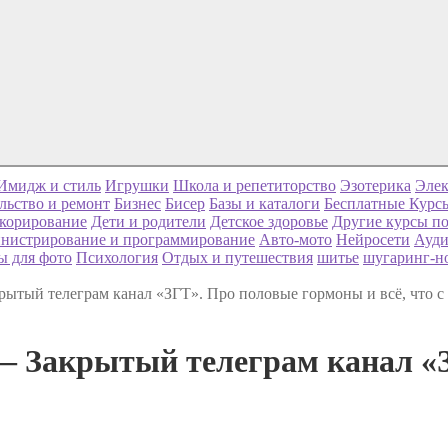
Имидж и стиль
Игрушки
Школа и репетиторство
Эзотерика
Элек
льство и ремонт
Бизнес
Бисер
Базы и каталоги
Бесплатные Курс
корирование
Дети и родители
Детское здоровье
Другие курсы по
нистрирование и программирование
Авто-мото
Нейросети
Ауди
ы для фото
Психология
Отдых и путешествия
шитье
шугаринг-н
крытый телеграм канал «ЗГТ». Про половые гормоны и всё, что с 
 ― Закрытый телеграм канал «