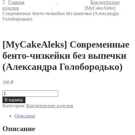
Главная
Кондитерские
изделия
[MyCakeAleks]
Современные бенто-чизкейки без выпечки (Александра
Голобородько)
[MyCakeAleks] Современные
бенто-чизкейки без выпечки
(Александра Голобородько)
398
₽
Количество
товара
В корзину
[MyCakeAleks]
Категория:
Кондитерские изделия
Современные
бенто-
Описание
чизкейки
без
Описание
выпечки