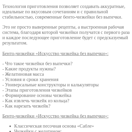
(Александра
Технология приготовления позволяет создавать аккуратные,
Голобородько)
идеальные по вкусовым сочетаниям и с правильной
стабильностью, современные бенто-чизкейки без выпечки.
Это не просто выверенные рецепты, а выстроенная рабочая
система, благодаря которой чизкейки получатся с первого раза
и каждое последующее приготовление будет с предсказуемый
результатом.
Бенто-чизкейки «Искусство чизкейка без выпечки»:
- Что такое чизкейки без выпечки?
- Какие продукты нужны?
- Желатиновая масса
- Условия и сроки хранения
- Универсальные конструкторы и калькуляторы
- Этапы приготовления чизкейков
- Формирование основы чизкейка
- Как извлечь чизкейк из кольца?
- Как нарезать чизкейк?
Бенто-чизкейки «Искусство чизкейка без выпечки»:
Классическая песочная основа «Сабле»
Чизкейки с желатином: