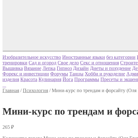
Изобразительное искусство
Иностранные языки
без категории
тренировки
Сад и огород
Свое дело
Секс и отношения
Строите
Вышивка
Вязание
Лепка
Гипноз
Дизайн
Диеты и похудение
Де
Форекс и инвестиции
Форумы
Танцы
Хобби и рукоделие
Адми
изделия
Красота
Кулинария
Йога
Программы
Пресеты и экшен
Главная
/
Психология
/
Мини-курс по трендам и форсайту (Оля
Мини-курс по трендам и форс
265
₽