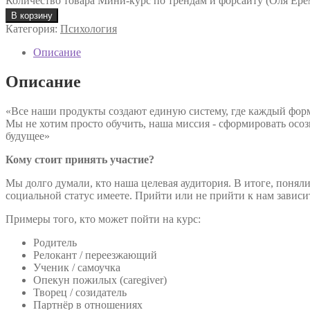
Количество товара Мини-курс по трендам и форсайту (Оля Ере
В корзину
Категория:
Психология
Описание
Описание
«Все наши продукты создают единую систему, где каждый форм
Мы не хотим просто обучить, наша миссия - сформировать осоз
будущее»
Кому стоит принять участие?
Мы долго думали, кто наша целевая аудитория. В итоге, поняли
социальной статус имеете. Прийти или не прийти к нам зависит 
Примеры того, кто может пойти на курс:
Родитель
Релокант / переезжающий
Ученик / самоучка
Опекун пожилых (caregiver)
Творец / созидатель
Партнёр в отношениях