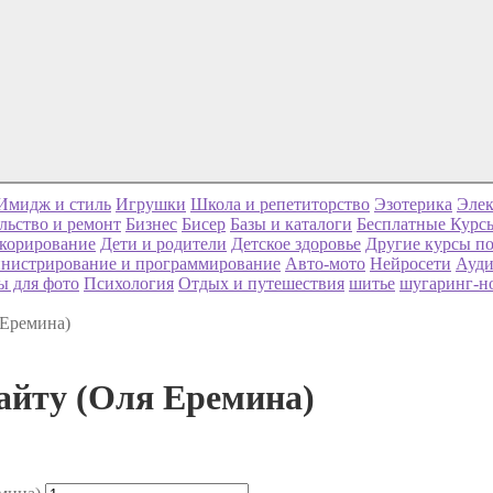
Имидж и стиль
Игрушки
Школа и репетиторство
Эзотерика
Элек
льство и ремонт
Бизнес
Бисер
Базы и каталоги
Бесплатные Курс
корирование
Дети и родители
Детское здоровье
Другие курсы по
нистрирование и программирование
Авто-мото
Нейросети
Ауди
ы для фото
Психология
Отдых и путешествия
шитье
шугаринг-н
 Еремина)
айту (Оля Еремина)