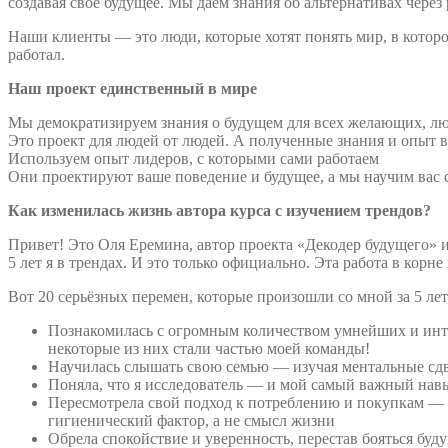
создавая своё будущее. Мы даём знания об альтернативах чере
Наши клиенты — это люди, которые хотят понять мир, в которо
работал.
Наш проект единственный в мире
Мы демократизируем знания о будущем для всех желающих, лю
Это проект для людей от людей. А полученные знания и опыт в
Используем опыт лидеров, с которыми сами работаем
Они проектируют ваше поведение и будущее, а мы научим вас 
Как изменилась жизнь автора курса с изучением трендов?
Привет! Это Оля Еремина, автор проекта «Декодер будущего» и
5 лет я в трендах. И это только официально. Эта работа в корн
Вот 20 серьёзных перемен, которые произошли со мной за 5 лет,
Познакомилась с огромным количеством умнейших и инте
некоторые из них стали частью моей команды!
Научилась слышать свою семью — изучая ментальные сд
Поняла, что я исследователь — и мой самый важный нав
Пересмотрела свой подход к потреблению и покупкам — те
гигиенический фактор, а не смысл жизни
Обрела спокойствие и уверенность, перестав бояться будущ