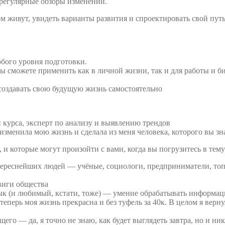
з регулярные обзоры изменений.
м живут, увидеть варианты развития и спроектировать свой путь
бого уровня подготовки.
ы сможете применить как в личной жизни, так и для работы и би
создавать свою будущую жизнь самостоятельно
 курса, эксперт по анализу и выявлению трендов
е изменила мою жизнь и сделала из меня человека, которого вы зна
 и которые могут произойти с вами, когда вы погрузитесь в тему
реснейших людей — учёные, социологи, предприниматели, топ-м
виги общества
ык (и любимый, кстати, тоже) — умение обрабатывать информац
перь моя жизнь прекрасна и без туфель за 40к. В целом я верн
его — да, я точно не знаю, как будет выглядеть завтра, но и ник