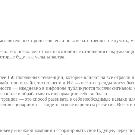
слительных процессов: если не замечать тренды, не думать, мо
его. Это позволяет строить осознанные отношения с окружающи
которые будут актуальны завтра.
ее 150 глобальных тенденций, которые влияют на все отрасли и
флайн или онлайн, технологии и ИИ — все эти тренды могут быт
ности — ежедневно в инфополе публикуются тысячи сигналов: н
инфополе и обрабатывать информацию себе во благо
трендов — это способ развивать в себе необходимые навыки для
ления сценариями — видеть разные варианты развития. Все эт
еловеку и каждой компании сформировать своё будущее, через по