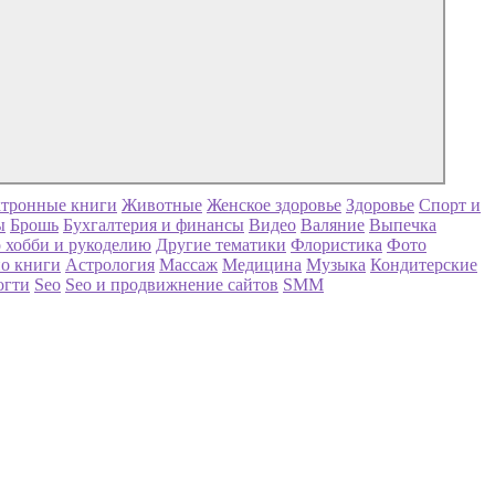
тронные книги
Животные
Женское здоровье
Здоровье
Спорт и
ы
Брошь
Бухгалтерия и финансы
Видео
Валяние
Выпечка
 хобби и рукоделию
Другие тематики
Флористика
Фото
о книги
Астрология
Массаж
Медицина
Музыка
Кондитерские
огти
Seo
Seo и продвижнение сайтов
SMM