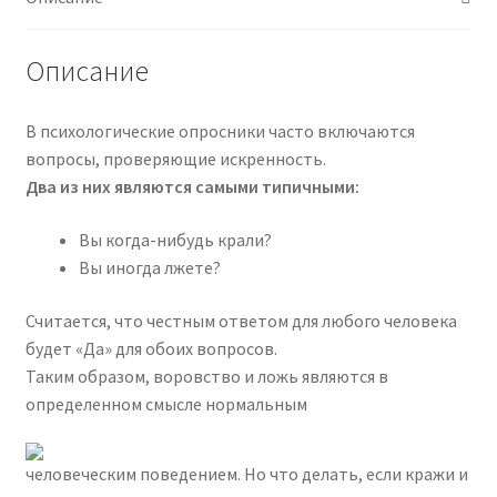
профилактика
[Первое
Описание
сентября]
В психологические опросники часто включаются
вопросы, проверяющие искренность.
Два из них являются самыми типичными:
Вы когда-нибудь крали?
Вы иногда лжете?
Считается, что честным ответом для любого человека
будет «Да» для обоих вопросов.
Таким образом, воровство и ложь являются в
определенном смысле нормальным
человеческим поведением. Но что делать, если кражи и