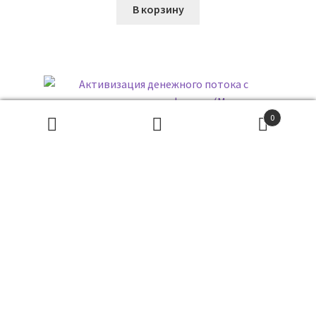
В корзину
0
Поиск
товаров
ПОИСК
Активизация денежного потока с помощью рунических
формул (Марина Серебрякова)
79
₽
В корзину