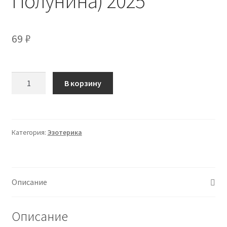
Полунина) 2025
69
₽
Количество
В корзину
товара
Метод
начинающего
астролога
Категория:
Эзотерика
(Юлия
Полунина)
2025
Описание
Описание