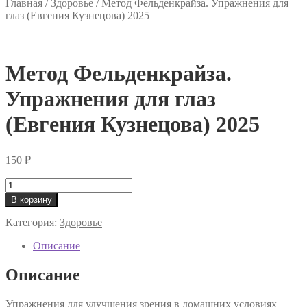
Главная
/
Здоровье
/
Метод Фельденкрайза. Упражнения для
глаз (Евгения Кузнецова) 2025
Метод Фельденкрайза.
Упражнения для глаз
(Евгения Кузнецова) 2025
150
₽
Количество
товара
В корзину
Метод
Фельденкрайза.
Категория:
Здоровье
Упражнения
для
Описание
глаз
(Евгения
Описание
Кузнецова)
2025
Упражнения для улучшения зрения в домашних условиях