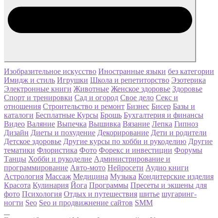
Изобразительное искусство
Иностранные языки
без категории
Имидж и стиль
Игрушки
Школа и репетиторство
Эзотерика
Электронные книги
Животные
Женское здоровье
Здоровье
Спорт и тренировки
Сад и огород
Свое дело
Секс и
отношения
Строительство и ремонт
Бизнес
Бисер
Базы и
каталоги
Бесплатные Курсы
Брошь
Бухгалтерия и финансы
Видео
Валяние
Выпечка
Вышивка
Вязание
Лепка
Гипноз
Дизайн
Диеты и похудение
Декорирование
Дети и родители
Детское здоровье
Другие курсы по хобби и рукоделию
Другие
тематики
Флористика
Фото
Форекс и инвестиции
Форумы
Танцы
Хобби и рукоделие
Администрирование и
программирование
Авто-мото
Нейросети
Аудио книги
Астрология
Массаж
Медицина
Музыка
Кондитерские изделия
Красота
Кулинария
Йога
Программы
Пресеты и экшены для
фото
Психология
Отдых и путешествия
шитье
шугаринг-
ногти
Seo
Seo и продвижнение сайтов
SMM