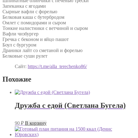
Шпинатные блинчики с печенью трески
Запеканка с ягодами
Сырные вафли с форелью
Белковая каша с бутербродом
Омлет с помидорами и сыром
Тонкие налистники с ветчиной и сыром
Вафли чизбургер
Гречка с беконом и яйцо пашот
Боул с бургуром
Драники лайт со сметаной и форелью
Белковые суши рулет
Сайт:
https://t.me/alla_terechenko86/
Похожие
Дружба с едой (Светлана Бугела)
90
₽
В корзину