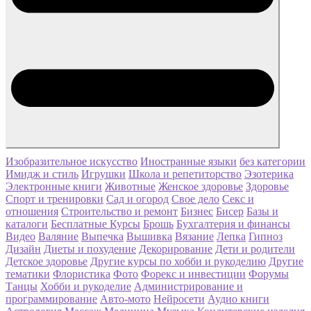
Изобразительное искусство
Иностранные языки
без категории
Имидж и стиль
Игрушки
Школа и репетиторство
Эзотерика
Электронные книги
Животные
Женское здоровье
Здоровье
Спорт и тренировки
Сад и огород
Свое дело
Секс и
отношения
Строительство и ремонт
Бизнес
Бисер
Базы и
каталоги
Бесплатные Курсы
Брошь
Бухгалтерия и финансы
Видео
Валяние
Выпечка
Вышивка
Вязание
Лепка
Гипноз
Дизайн
Диеты и похудение
Декорирование
Дети и родители
Детское здоровье
Другие курсы по хобби и рукоделию
Другие
тематики
Флористика
Фото
Форекс и инвестиции
Форумы
Танцы
Хобби и рукоделие
Администрирование и
программирование
Авто-мото
Нейросети
Аудио книги