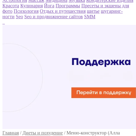
Астрология
Массаж
Медицина
Музыка
Кондитерские изделия
Красота
Кулинария
Йога
Программы
Пресеты и экшены для
фото
Психология
Отдых и путешествия
шитье
шугаринг-
ногти
Seo
Seo и продвижнение сайтов
SMM
Главная
/
Диеты и похудение
/
Меню-конструктор (Алла