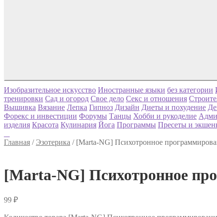
Изобразительное искусство
Иностранные языки
без категории
тренировки
Сад и огород
Свое дело
Секс и отношения
Строите
Вышивка
Вязание
Лепка
Гипноз
Дизайн
Диеты и похудение
Де
Форекс и инвестиции
Форумы
Танцы
Хобби и рукоделие
Адми
изделия
Красота
Кулинария
Йога
Программы
Пресеты и экшен
Главная
/
Эзотерика
/
[Marta-NG] Психотронное программирова
[Marta-NG] Психотронное пр
99
₽