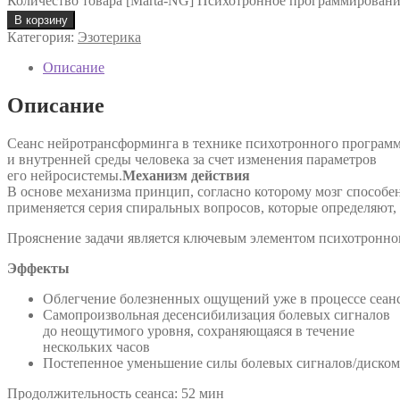
Количество товара [Marta-NG] Психотронное программировани
В корзину
Категория:
Эзотерика
Описание
Описание
Сеанс нейротрансформинга в технике психотронного програ
и внутренней среды человека за счет изменения параметров
его нейросистемы.
Механизм действия
В основе механизма принцип, согласно которому мозг способе
применяется серия спиральных вопросов, которые определяют,
Прояснение задачи является ключевым элементом психотронн
Эффекты
Облегчение болезненных ощущений уже в процессе сеан
Самопроизвольная десенсибилизация болевых сигналов
до неощутимого уровня, сохраняющаяся в течение
нескольких часов
Постепенное уменьшение силы болевых сигналов/диском
Продолжительность сеанса: 52 мин