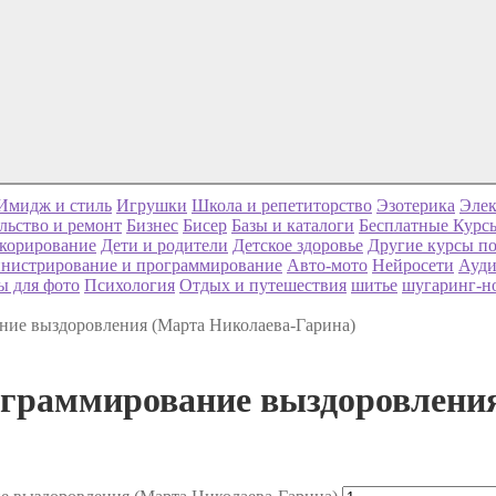
Имидж и стиль
Игрушки
Школа и репетиторство
Эзотерика
Элек
льство и ремонт
Бизнес
Бисер
Базы и каталоги
Бесплатные Курс
корирование
Дети и родители
Детское здоровье
Другие курсы по
нистрирование и программирование
Авто-мото
Нейросети
Ауди
ы для фото
Психология
Отдых и путешествия
шитье
шугаринг-н
ние выздоровления (Марта Николаева-Гарина)
ограммирование выздоровлени