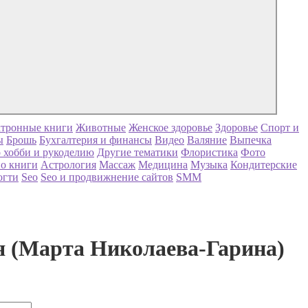
тронные книги
Животные
Женское здоровье
Здоровье
Спорт и
ы
Брошь
Бухгалтерия и финансы
Видео
Валяние
Выпечка
 хобби и рукоделию
Другие тематики
Флористика
Фото
о книги
Астрология
Массаж
Медицина
Музыка
Кондитерские
огти
Seo
Seo и продвижнение сайтов
SMM
я (Марта Николаева-Гарина)