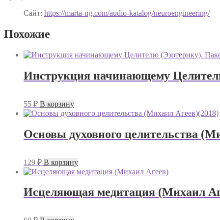
Сайт:
https://marta-ng.com/audio-katalog/neuroengineering/
Похожие
Инструкция начинающему Целителю 
55
₽
В корзину
Основы духовного целительства (Ми
129
₽
В корзину
Исцеляющая медитация (Михаил Аг