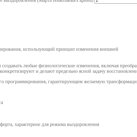
е выздоровления (Марта Николаева-Гарина)
ммирования, использующий принцип изменения внешней
н создавать любые физиологические изменения, включая преобра
 конкретизируют и делают предельно ясной задачу восстановлен
ого программирования, гарантирующим желаемую трансформацию
са
форта, характерное для режима выздоровления