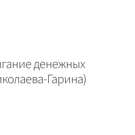
игание денежных
иколаева-Гарина)