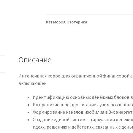
[Marta-
NG]
Прожигание
Категория:
Эзотерика
денежных
блоков
(Марта
Николаева-
Гарина)
Описание
Интенсивная коррекция ограниченной финансовой си
включающей
Идентификацию основных денежных блоков в
Их прецизиозное прожигание лучом осознанн
Формирование каналов изобилия в 3-х энерге
Создание единой системы циркуляции денежн
идеях, решениях и действиях, связанных с день