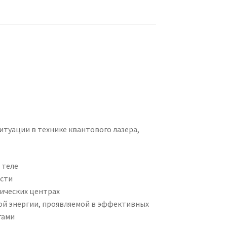
туации в технике квантового лазера,
 теле
ости
тических центрах
ой энергии, проявляемой в эффективных
гами