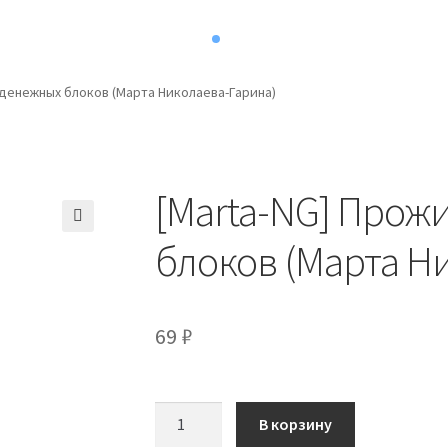
 денежных блоков (Марта Николаева-Гарина)
[Marta-NG] Прож
блоков (Марта Н
69
₽
Количество
В корзину
товара