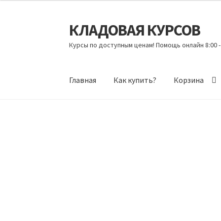
КЛАДОВАЯ КУРСОВ
Перейти
Перейти
к
к
Курсы по доступным ценам! Помощь онлайн 8:00 -
навигации
содержимому
Главная
Как купить?
Корзина