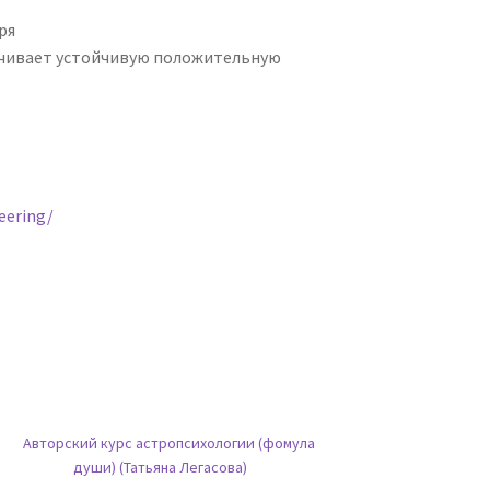
ря
ечивает устойчивую положительную
eering/