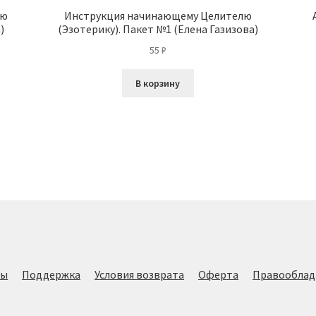
ью
Инструкция начинающему Целителю
)
(Эзотерику). Пакет №1 (Елена Газизова)
55
₽
В корзину
лы
Поддержка
Условия возврата
Оферта
Правооблад