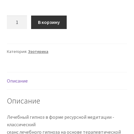
Количество
В корзину
товара
[Marta-
NG]
Протокол
Категория:
Эзотерика
выздоровления
(Марта
Николаева-
Гарина)
Описание
Описание
Лечебный гипноз в форме ресурсной медитации -
классический
сеанс лечебного гипноза на основе терапевтической