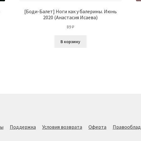
н
[Боди-Балет] Ноги как у балерины. Июнь
2020 (Анастасия Исаева)
89
₽
В корзину
лы
Поддержка
Условия возврата
Оферта
Правооблад