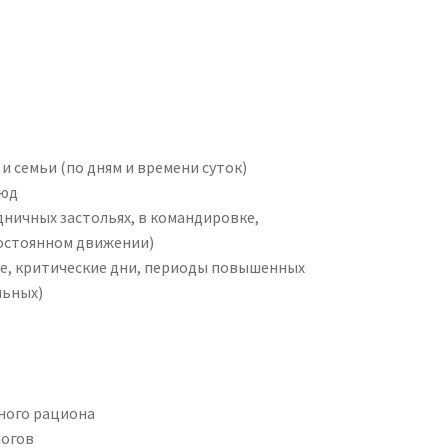
и семьи (по дням и времени суток)
люд
дничных застольях, в командировке,
 постоянном движении)
ие, критические дни, периоды повышенных
льных)
ного рациона
логов