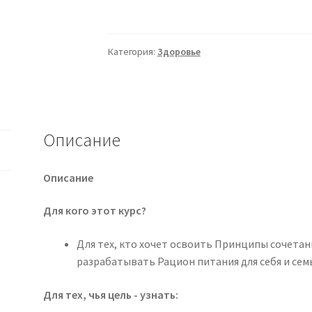
[Марина
Мейлицева]
Продвинутый
Категория:
Здоровье
курс
(2025)
Описание
Описание
Для кого этот курс?
Для тех, кто хочет освоить Принципы сочетан
разрабатывать Рацион питания для себя и сем
Для тех, чья цель - узнать: