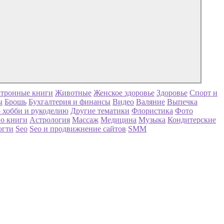
тронные книги
Животные
Женское здоровье
Здоровье
Спорт и
ы
Брошь
Бухгалтерия и финансы
Видео
Валяние
Выпечка
 хобби и рукоделию
Другие тематики
Флористика
Фото
о книги
Астрология
Массаж
Медицина
Музыка
Кондитерские
огти
Seo
Seo и продвижнение сайтов
SMM