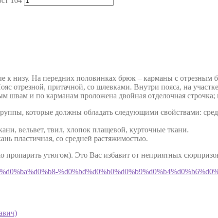
ост 164
ые к низу. На передних половинках брюк – карманы с отрезным б
ояс отрезной, притачной, со шлевками. Внутри пояса, на участк
вым швам и по карманам проложена двойная отделочная строчка; 
руппы, которые должны обладать следующими свойствами: средн
ни, вельвет, твил, хлопок плащевой, курточные ткани.
ань пластичная, со средней растяжимостью.
шо пропарить утюгом). Это Вас избавит от неприятных сюрпризо
0%d1%8e%d0%ba%d0%b8-%d0%bd%d0%b0%d0%b9%d0%b4%d0%b6%d0