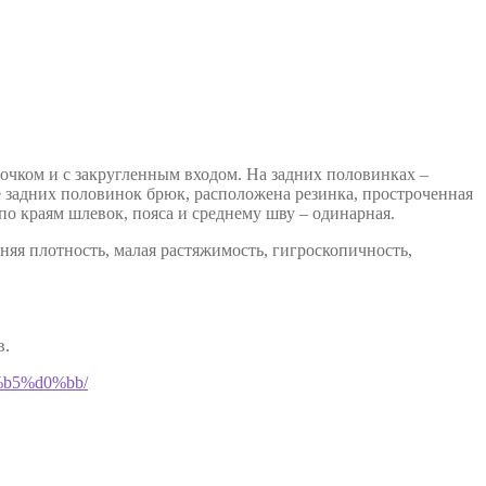
очком и с закругленным входом. На задних половинках –
е задних половинок брюк, расположена резинка, простроченная
по краям шлевок, пояса и среднему шву – одинарная.
яя плотность, малая растяжимость, гигроскопичность,
в.
%b5%d0%bb/