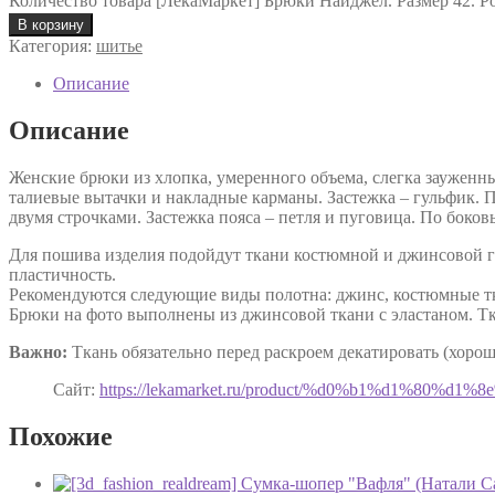
Количество товара [ЛекаМаркет] Брюки Найджел. Размер 42. Р
В корзину
Категория:
шитье
Описание
Описание
Женские брюки из хлопка, умеренного объема, слегка зауженн
талиевые вытачки и накладные карманы. Застежка – гульфик. П
двумя строчками. Застежка пояса – петля и пуговица. По боко
Для пошива изделия подойдут ткани костюмной и джинсовой г
пластичность.
Рекомендуются следующие виды полотна: джинс, костюмные тка
Брюки на фото выполнены из джинсовой ткани с эластаном. Тк
Важно:
Ткань обязательно перед раскроем декатировать (хоро
Сайт:
https://lekamarket.ru/product/%d0%b1%d1%8
Похожие