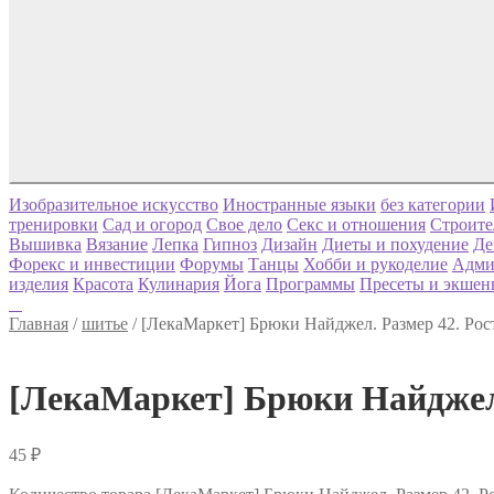
Изобразительное искусство
Иностранные языки
без категории
тренировки
Сад и огород
Свое дело
Секс и отношения
Строите
Вышивка
Вязание
Лепка
Гипноз
Дизайн
Диеты и похудение
Де
Форекс и инвестиции
Форумы
Танцы
Хобби и рукоделие
Адми
изделия
Красота
Кулинария
Йога
Программы
Пресеты и экшен
Главная
/
шитье
/
[ЛекаМаркет] Брюки Найджел. Размер 42. Рос
[ЛекаМаркет] Брюки Найджел.
45
₽