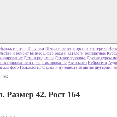
Имидж и стиль
Игрушки
Школа и репетиторство
Эзотерика
Элек
льство и ремонт
Бизнес
Бисер
Базы и каталоги
Бесплатные Курс
корирование
Дети и родители
Детское здоровье
Другие курсы по
нистрирование и программирование
Авто-мото
Нейросети
Ауди
ы для фото
Психология
Отдых и путешествия
шитье
шугаринг-н
т 164
 Размер 42. Рост 164