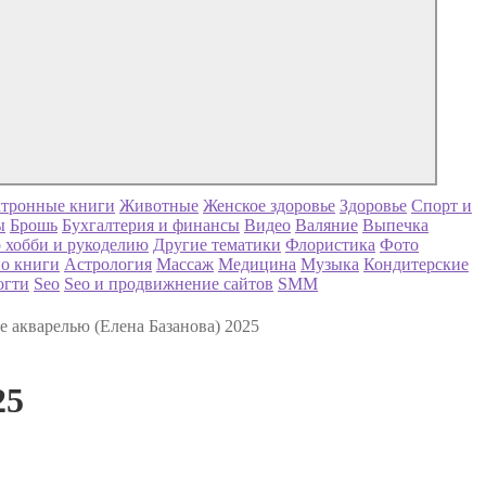
тронные книги
Животные
Женское здоровье
Здоровье
Спорт и
ы
Брошь
Бухгалтерия и финансы
Видео
Валяние
Выпечка
 хобби и рукоделию
Другие тематики
Флористика
Фото
о книги
Астрология
Массаж
Медицина
Музыка
Кондитерские
огти
Seo
Seo и продвижнение сайтов
SMM
ге акварелью (Елена Базанова) 2025
25