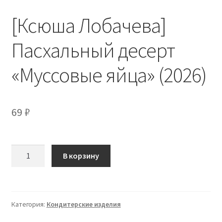
[Ксюша Лобачева]
Пасхальный десерт
«Муссовые яйца» (2026)
69
₽
Количество
В корзину
товара
[Ксюша
Лобачева]
Пасхальный
Категория:
Кондитерские изделия
десерт