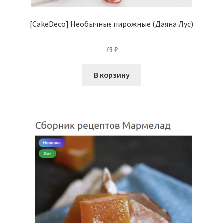
[CakeDeco] Необычные пирожные (Даяна Лус)
79
₽
В корзину