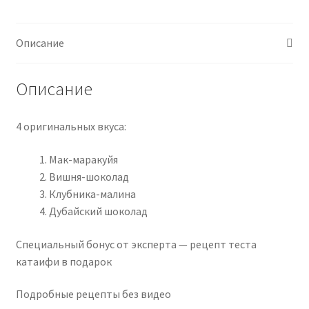
«Муссовые
яйца»
(2026)
Описание
Описание
4 оригинальных вкуса:
Мак-маракуйя
Вишня-шоколад
Клубника-малина
Дубайский шоколад
Специальный бонус от эксперта — рецепт теста
катаифи в подарок
Подробные рецепты без видео