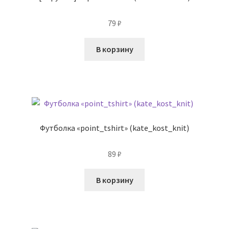
79
₽
В корзину
Футболка «point_tshirt» (kate_kost_knit)
89
₽
В корзину