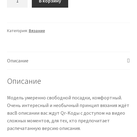
В корзину
товара
[Ксения
Маликова]
Жилет
Категория:
Вязание
Western
(2025)
Описание
Описание
Модель умеренно свободной посадки, комфортный.
Очень интересный и необычный принцип вязания ждёт
васВ описании вас ждут Qr-Koды с доступом на видео
сложных моментов, для тех, кто предпочитает
распечатанную версию описания.