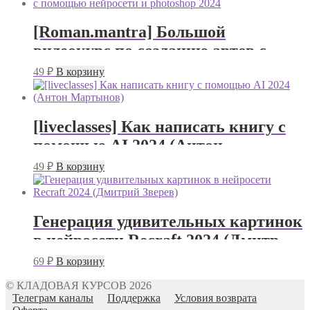
[Roman.mantra] Большой
видеокурс по созданию артов с
помощью нейросети и photoshop
49
₽
В корзину
2024
[liveclasses] Как написать книгу с
помощью AI 2024 (Антон
Мартынов)
49
₽
В корзину
Генерация удивительных картинок
в нейросети Recraft 2024 (Дмитрий
Зверев)
69
₽
В корзину
© КЛАДОВАЯ КУРСОВ 2026
Телеграм каналы
Поддержка
Условия возврата