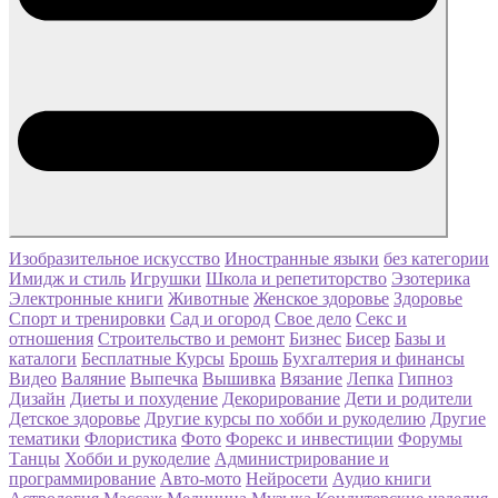
Изобразительное искусство
Иностранные языки
без категории
Имидж и стиль
Игрушки
Школа и репетиторство
Эзотерика
Электронные книги
Животные
Женское здоровье
Здоровье
Спорт и тренировки
Сад и огород
Свое дело
Секс и
отношения
Строительство и ремонт
Бизнес
Бисер
Базы и
каталоги
Бесплатные Курсы
Брошь
Бухгалтерия и финансы
Видео
Валяние
Выпечка
Вышивка
Вязание
Лепка
Гипноз
Дизайн
Диеты и похудение
Декорирование
Дети и родители
Детское здоровье
Другие курсы по хобби и рукоделию
Другие
тематики
Флористика
Фото
Форекс и инвестиции
Форумы
Танцы
Хобби и рукоделие
Администрирование и
программирование
Авто-мото
Нейросети
Аудио книги