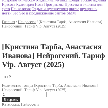
Астрология
Массаж
Медицина
Музыка
Кондитерские изделия
Красота
Кулинария
Йога
Программы
Пресеты и экшены для
фото
Психология
Отдых и путешествия
шитье
шугаринг-
ногти
Seo
Seo и продвижнение сайтов
SMM
Главная
/
Нейросети
/
[Кристина Тарба, Анастасия Иванова]
Нейрогений. Тариф Vip. Август (2025)
[Кристина Тарба, Анастасия
Иванова] Нейрогений. Тариф
Vip. Август (2025)
109
₽
Количество товара [Кристина Тарба, Анастасия Иванова]
Нейрогений. Тариф Vip. Август (2025)
В корзину
Категория:
Нейросети