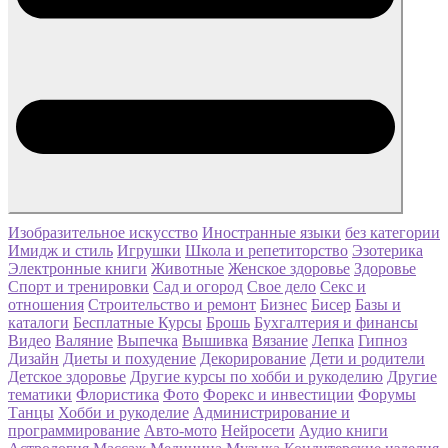
Изобразительное искусство
Иностранные языки
без категории
Имидж и стиль
Игрушки
Школа и репетиторство
Эзотерика
Электронные книги
Животные
Женское здоровье
Здоровье
Спорт и тренировки
Сад и огород
Свое дело
Секс и
отношения
Строительство и ремонт
Бизнес
Бисер
Базы и
каталоги
Бесплатные Курсы
Брошь
Бухгалтерия и финансы
Видео
Валяние
Выпечка
Вышивка
Вязание
Лепка
Гипноз
Дизайн
Диеты и похудение
Декорирование
Дети и родители
Детское здоровье
Другие курсы по хобби и рукоделию
Другие
тематики
Флористика
Фото
Форекс и инвестиции
Форумы
Танцы
Хобби и рукоделие
Администрирование и
программирование
Авто-мото
Нейросети
Аудио книги