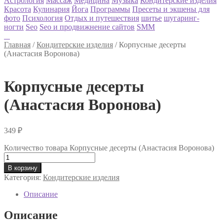
Астрология
Массаж
Медицина
Музыка
Кондитерские изделия
Красота
Кулинария
Йога
Программы
Пресеты и экшены для
фото
Психология
Отдых и путешествия
шитье
шугаринг-
ногти
Seo
Seo и продвижнение сайтов
SMM
Главная
/
Кондитерские изделия
/
Корпусные десерты
(Анастасия Воронова)
Корпусные десерты
(Анастасия Воронова)
349
₽
Количество товара Корпусные десерты (Анастасия Воронова)
В корзину
Категория:
Кондитерские изделия
Описание
Описание