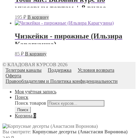
муссовым тортам + 8 видео
рецептов (Таня Силаева)
195
₽
В корзину
Чизкейки - пирожные (Ильзира
Карагузина)
85
₽
В корзину
© КЛАДОВАЯ КУРСОВ 2026
Телеграм каналы
Поддержка
Условия возврата
Оферта
Правообладателям и Политика конфиденциальности
Моя учётная запись
Поиск
Поиск товаров
Поиск
Корзина
0
Вы смотрите:
Корпусные десерты (Анастасия Воронова)