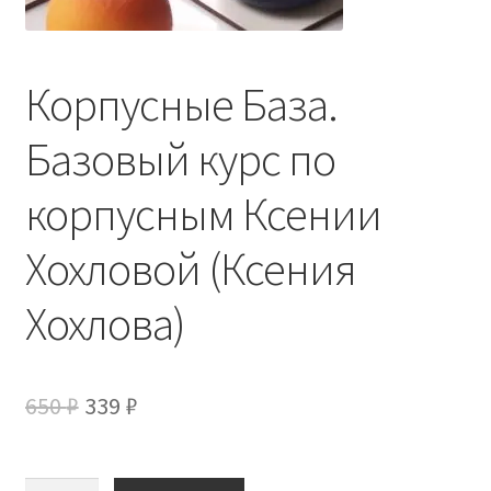
Корпусные База.
Базовый курс по
корпусным Ксении
Хохловой (Ксения
Хохлова)
Первоначальная
Текущая
650
₽
339
₽
цена
цена:
составляла
339 ₽.
Количество