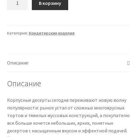
В корзину
товара
650 ₽.
Корпусные
База.
Базовый
Категория:
Кондитерские изделия
курс
по
корпусным
Ксении
Описание
Хохловой
(Ксения
Описание
Хохлова)
Корпусные десерты сегодня переживают новую волну
популярности: рынок устал от сложных многоярусных
тортов и тяжелых муссовых конструкций, а покупателю
все больше хочется небольших, ярких, понятных
десертов с насыщенным вкусом и эффектной подачей.