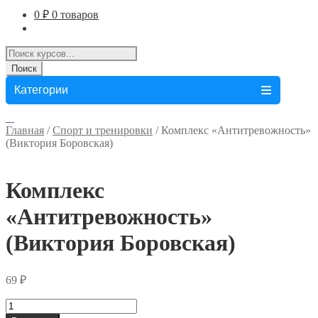
0
₽
0 товаров
Поиск
товаров
Поиск
Категории
Главная
/
Спорт и тренировки
/
Комплекс «Антитревожность»
(Виктория Боровская)
Комплекс
«Антитревожность»
(Виктория Боровская)
69
₽
Количество
товара