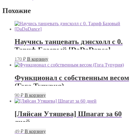
Похожие
Научись танцевать дэнсхолл с 0.
Тариф Базовый [DaDaDance]
170
₽
В корзину
Функционал с собственным весом
(Гога Тупурия)
90
₽
В корзину
[Ляйсан Утяшева] Шпагат за 60
дней
49
₽
В корзину