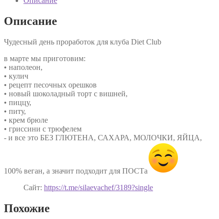
Описание
Описание
Чудесный день проработок для клуба Diet Club
в марте мы приготовим:
• наполеон,
• кулич
• рецепт песочных орешков
• новый шоколадный торт с вишней,
• пиццу,
• питу,
• крем брюле
• гриссини с трюфелем
- и все это БЕЗ ГЛЮТЕНА, САХАРА, МОЛОЧКИ, ЯЙЦА,
100% веган, а значит подходит для ПОСТа
Сайт:
https://t.me/silaevachef/3189?single
Похожие