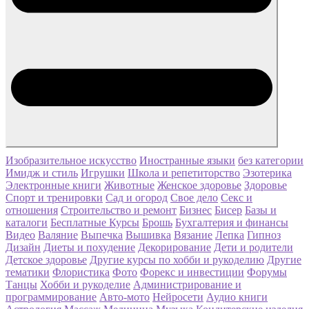
Изобразительное искусство
Иностранные языки
без категории
Имидж и стиль
Игрушки
Школа и репетиторство
Эзотерика
Электронные книги
Животные
Женское здоровье
Здоровье
Спорт и тренировки
Сад и огород
Свое дело
Секс и
отношения
Строительство и ремонт
Бизнес
Бисер
Базы и
каталоги
Бесплатные Курсы
Брошь
Бухгалтерия и финансы
Видео
Валяние
Выпечка
Вышивка
Вязание
Лепка
Гипноз
Дизайн
Диеты и похудение
Декорирование
Дети и родители
Детское здоровье
Другие курсы по хобби и рукоделию
Другие
тематики
Флористика
Фото
Форекс и инвестиции
Форумы
Танцы
Хобби и рукоделие
Администрирование и
программирование
Авто-мото
Нейросети
Аудио книги