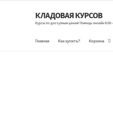
КЛАДОВАЯ КУРСОВ
Перейти
Перейти
к
к
Курсы по доступным ценам! Помощь онлайн 8:00 -
навигации
содержимому
Главная
Как купить?
Корзина