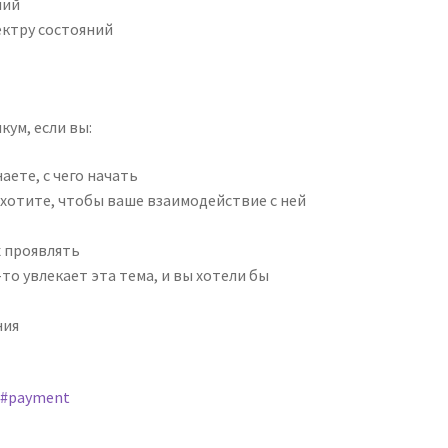
ний
ектру состояний
ум, если вы:
аете, с чего начать
хотите, чтобы ваше взаимодействие с ней
х проявлять
-то увлекает эта тема, и вы хотели бы
ния
7#payment