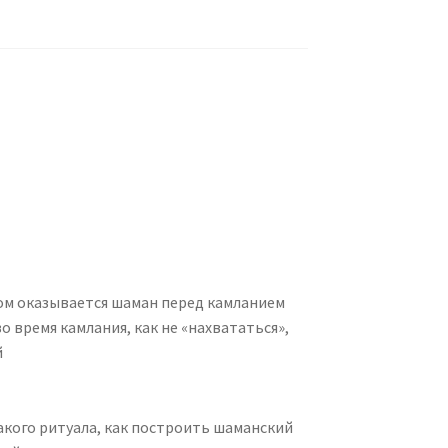
ом оказывается шаман перед камланием
о время камлания, как не «нахвататься»,
й
акого ритуала, как построить шаманский