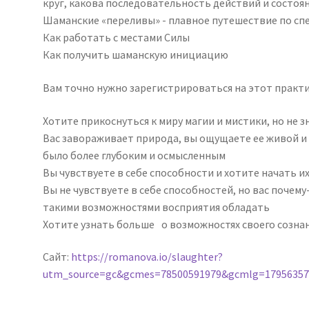
круг, какова последовательность действий и состоя
Шаманские «переливы» - плавное путешествие по сп
Как работать с местами Силы
Как получить шаманскую инициацию
Вам точно нужно зарегистрироваться на этот практик
Хотите прикоснуться к миру магии и мистики, но не зн
Вас завораживает природа, вы ощущаете ее живой и 
было более глубоким и осмысленным
Вы чувствуете в себе способности и хотите начать и
Вы не чувствуете в себе способностей, но вас почему
такими возможностями восприятия обладать
Хотите узнать больше о возможностях своего созна
Сайт:
https://romanova.io/slaughter?
utm_source=gc&gcmes=78500591979&gcmlg=1795635