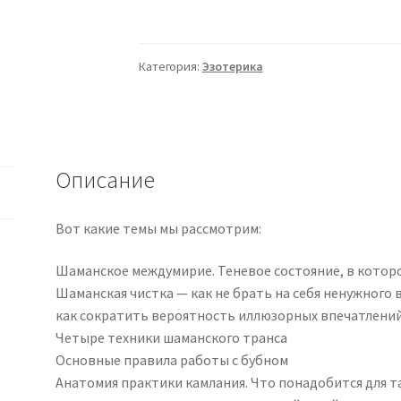
Камлание
(Марьяна
Романова)
Категория:
Эзотерика
2025
Описание
Вот какие темы мы рассмотрим:
Шаманское междумирие. Теневое состояние, в котор
Шаманская чистка — как не брать на себя ненужного в
как сократить вероятность иллюзорных впечатлени
Четыре техники шаманского транса
Основные правила работы с бубном
Анатомия практики камлания. Что понадобится для т