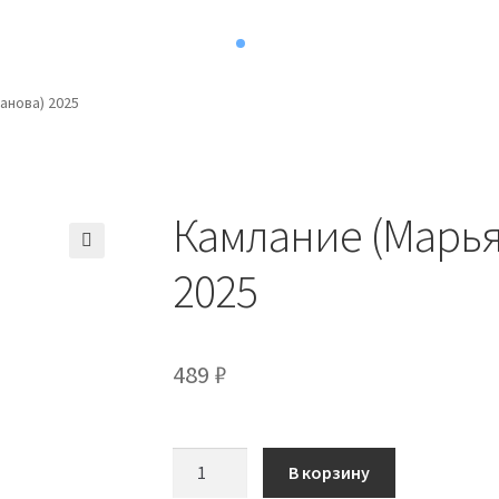
анова) 2025
Камлание (Марья
2025
489
₽
Количество
В корзину
товара