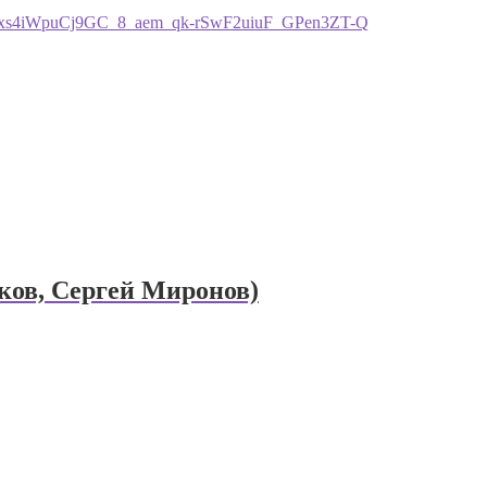
xs4iWpuCj9GC_8_aem_qk-rSwF2uiuF_GPen3ZT-Q
йков, Сергей Миронов)