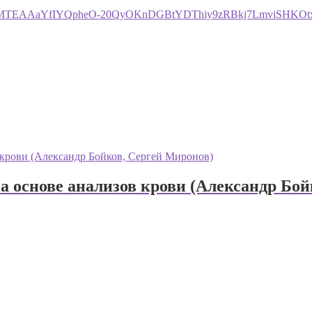
hZW0CMTEAAaYfIYQpheO-20QyOKnDGBtYDThiy9zRBkj7LmviSHKOt
 на основе анализов крови (Александр Бо