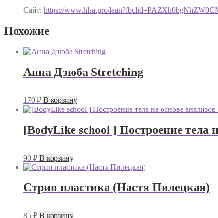
Сайт:
https://www.hlsa.pro/lean?fbclid=PAZXh0bgN
Похожие
Анна Дзюба Stretching
170
₽
В корзину
[BodyLike school ] Построение тела
90
₽
В корзину
Стрип пластика (Настя Пилецкая)
85
₽
В корзину