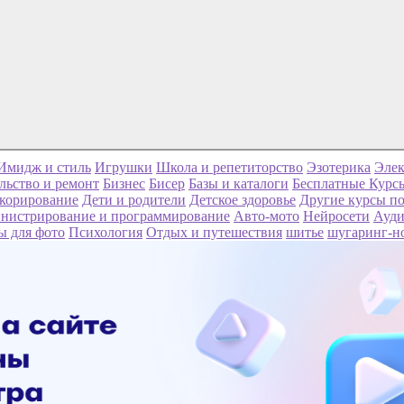
Имидж и стиль
Игрушки
Школа и репетиторство
Эзотерика
Элек
льство и ремонт
Бизнес
Бисер
Базы и каталоги
Бесплатные Курс
корирование
Дети и родители
Детское здоровье
Другие курсы по
нистрирование и программирование
Авто-мото
Нейросети
Ауди
ы для фото
Психология
Отдых и путешествия
шитье
шугаринг-н