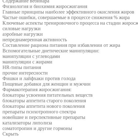
Содержание вебинара
Физиология и биохимия жиросжигания
Главные принципы наиболее эффективного окисления жиров
Частые ошибки, совершаемые в процессе снижения % жира
Ключевые аспекты тренировочного процесса на стадии жиросж
силовые нагрузки
аэробные нагрузки
непреднамеренная активность
Составление рациона питания при избавлении от жира
Вспомогательные диетические манипуляции:
манипуляции с углеводами
манипуляции с жирами
HR-типы питания
прочие интересности
Фишки и лайфхаки против голода
Пищевые добавки для женщин и мужчин
Фармакотерапия жиросжигания:
блокаторы усвоения питательных веществ
блокаторы аппетита старого поколения
блокаторы аппетита нового поколения
препараты психотропного спектра
новейшие и перспективные препараты
катализаторы липолиза
соматотропин и другие гормоны
Скрыть