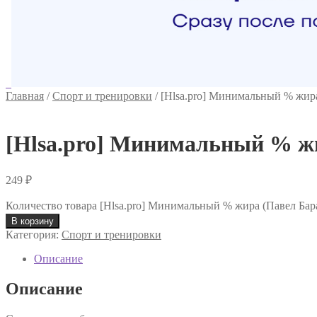
Главная
/
Спорт и тренировки
/
[Hlsa.pro] Минимальный % жира
[Hlsa.pro] Минимальный % жи
249
₽
Количество товара [Hlsa.pro] Минимальный % жира (Павел Бар
В корзину
Категория:
Спорт и тренировки
Описание
Описание