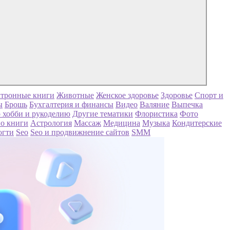
тронные книги
Животные
Женское здоровье
Здоровье
Спорт и
ы
Брошь
Бухгалтерия и финансы
Видео
Валяние
Выпечка
 хобби и рукоделию
Другие тематики
Флористика
Фото
о книги
Астрология
Массаж
Медицина
Музыка
Кондитерские
огти
Seo
Seo и продвижнение сайтов
SMM