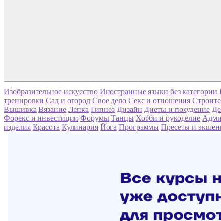
Изобразительное искусство
Иностранные языки
без категории
тренировки
Сад и огород
Свое дело
Секс и отношения
Строите
Вышивка
Вязание
Лепка
Гипноз
Дизайн
Диеты и похудение
Де
Форекс и инвестиции
Форумы
Танцы
Хобби и рукоделие
Адми
изделия
Красота
Кулинария
Йога
Программы
Пресеты и экшен