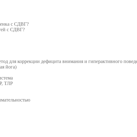
бенка с СДВГ?
тей с СДВГ?
тод для коррекции дефицита внимания и гиперактивного поведе
ая йога)
истема
Р, ТЛР
имательностью