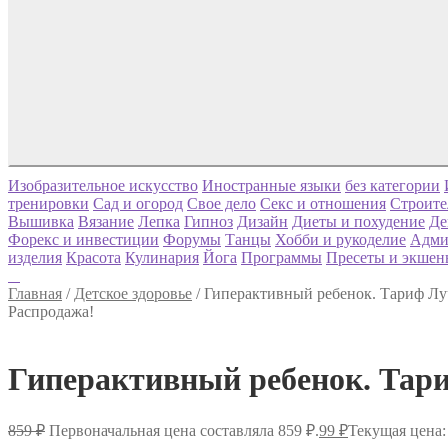
Изобразительное искусство
Иностранные языки
без категории
тренировки
Сад и огород
Свое дело
Секс и отношения
Строите
Вышивка
Вязание
Лепка
Гипноз
Дизайн
Диеты и похудение
Де
Форекс и инвестиции
Форумы
Танцы
Хобби и рукоделие
Адми
изделия
Красота
Кулинария
Йога
Программы
Пресеты и экшен
Главная
/
Детское здоровье
/
Гиперактивный ребенок. Тариф Л
Распродажа!
Гиперактивный ребенок. Тар
859
₽
Первоначальная цена составляла 859 ₽.
99
₽
Текущая цена: 