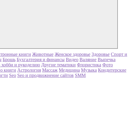
тронные книги
Животные
Женское здоровье
Здоровье
Спорт и
ы
Брошь
Бухгалтерия и финансы
Видео
Валяние
Выпечка
 хобби и рукоделию
Другие тематики
Флористика
Фото
о книги
Астрология
Массаж
Медицина
Музыка
Кондитерские
огти
Seo
Seo и продвижнение сайтов
SMM