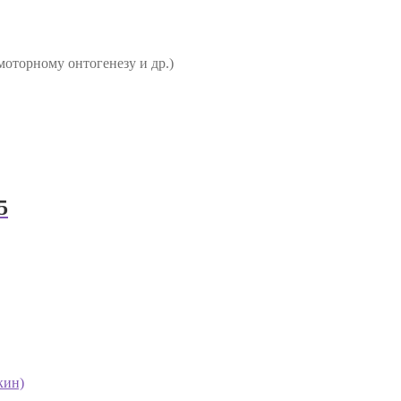
оторному онтогенезу и др.)
5