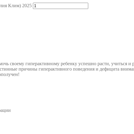
лия Клим) 2025
мочь своему гиперактивному ребенку успешно расти, учиться и 
 истинные причины гиперактивного поведения и дефицита вним
ополучен!
рации