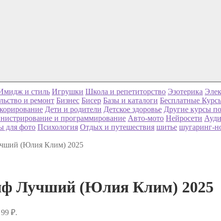
Имидж и стиль
Игрушки
Школа и репетиторство
Эзотерика
Элек
льство и ремонт
Бизнес
Бисер
Базы и каталоги
Бесплатные Курс
корирование
Дети и родители
Детское здоровье
Другие курсы по
нистрирование и программирование
Авто-мото
Нейросети
Ауди
ы для фото
Психология
Отдых и путешествия
шитье
шугаринг-н
учший (Юлия Клим) 2025
иф Лучший (Юлия Клим) 2025
99 ₽.