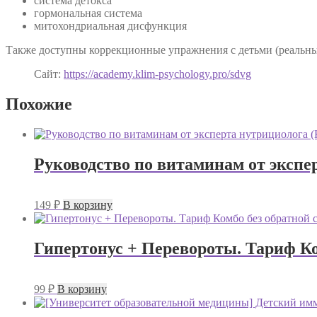
система детокса
гормональная система
митохондриальная дисфункция
Также доступны коррекционные упражнения с детьми (реальны
Сайт:
https://academy.klim-psychology.pro/sdvg
Похожие
Руководство по витаминам от экспе
149
₽
В корзину
Гипертонус + Перевороты. Тариф Ко
99
₽
В корзину