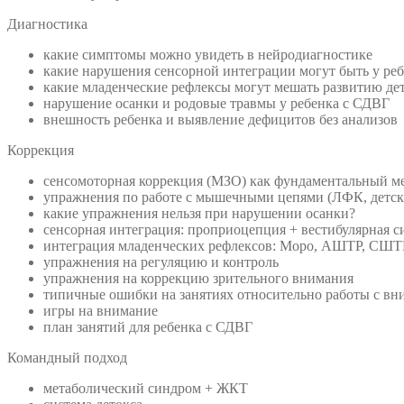
Диагностика
какие симптомы можно увидеть в нейродиагностике
какие нарушения сенсорной интеграции могут быть у ре
какие младенческие рефлексы могут мешать развитию де
нарушение осанки и родовые травмы у ребенка с СДВГ
внешность ребенка и выявление дефицитов без анализов
Коррекция
сенсомоторная коррекция (МЗО) как фундаментальный ме
упражнения по работе с мышечными цепями (ЛФК, детск
какие упражнения нельзя при нарушении осанки?
сенсорная интеграция: проприоцепция + вестибулярная с
интеграция младенческих рефлексов: Моро, АШТР, СШТ
упражнения на регуляцию и контроль
упражнения на коррекцию зрительного внимания
типичные ошибки на занятиях относительно работы с вн
игры на внимание
план занятий для ребенка с СДВГ
Командный подход
метаболический синдром + ЖКТ