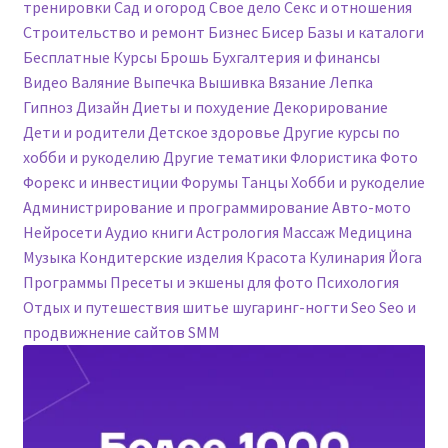
тренировки
Сад и огород
Свое дело
Секс и отношения
Строительство и ремонт
Бизнес
Бисер
Базы и каталоги
Бесплатные Курсы
Брошь
Бухгалтерия и финансы
Видео
Валяние
Выпечка
Вышивка
Вязание
Лепка
Гипноз
Дизайн
Диеты и похудение
Декорирование
Дети и родители
Детское здоровье
Другие курсы по
хобби и рукоделию
Другие тематики
Флористика
Фото
Форекс и инвестиции
Форумы
Танцы
Хобби и рукоделие
Администрирование и программирование
Авто-мото
Нейросети
Аудио книги
Астрология
Массаж
Медицина
Музыка
Кондитерские изделия
Красота
Кулинария
Йога
Программы
Пресеты и экшены для фото
Психология
Отдых и путешествия
шитье
шугаринг-ногти
Seo
Seo и
продвижнение сайтов
SMM