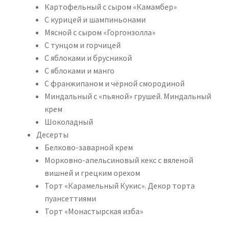
Картофельный с сыром «Камамбер»
С курицей и шампиньонами
Мясной с сыром «Горгонзолла»
С тунцом и горчицей
С яблоками и брусникой
С яблоками и манго
С франжипаном и чёрной смородиной
Миндальный с «пьяной» грушей. Миндальный
крем
Шоколадный
Десерты
Белково-заварной крем
Морковно-апельсиновый кекс с вяленой
вишней и грецким орехом
Торт «Карамельный Кукис». Декор торта
пуансеттиями
Торт «Монастырская изба»