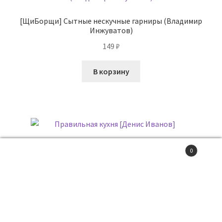
[ЩиБорщи] Сытные нескучные гарниры (Владимир
Инжуватов)
149
₽
В корзину
Правильная кухня [Денис Иванов]
0
Поиск
товаров
ПОИСК
75
₽
В корзину