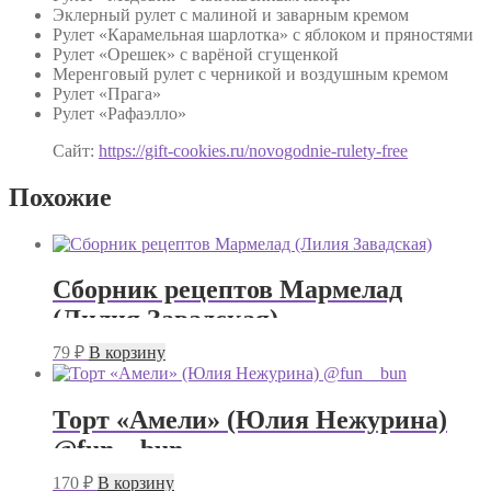
Эклерный рулет с малиной и заварным кремом
Рулет «Карамельная шарлотка» с яблоком и пряностями
Рулет «Орешек» с варёной сгущенкой
Меренговый рулет с черникой и воздушным кремом
Рулет «Прага»
Рулет «Рафаэлло»
Сайт:
https://gift-cookies.ru/novogodnie-rulety-free
Похожие
Сборник рецептов Мармелад
(Лилия Завадская)
79
₽
В корзину
Торт «Амели» (Юлия Нежурина)
@fun__bun
170
₽
В корзину