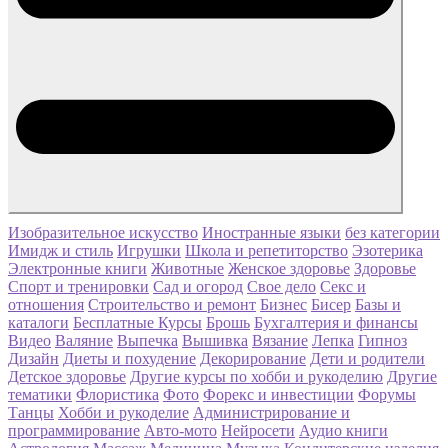
Изобразительное искусство
Иностранные языки
без категории
Имидж и стиль
Игрушки
Школа и репетиторство
Эзотерика
Электронные книги
Животные
Женское здоровье
Здоровье
Спорт и тренировки
Сад и огород
Свое дело
Секс и
отношения
Строительство и ремонт
Бизнес
Бисер
Базы и
каталоги
Бесплатные Курсы
Брошь
Бухгалтерия и финансы
Видео
Валяние
Выпечка
Вышивка
Вязание
Лепка
Гипноз
Дизайн
Диеты и похудение
Декорирование
Дети и родители
Детское здоровье
Другие курсы по хобби и рукоделию
Другие
тематики
Флористика
Фото
Форекс и инвестиции
Форумы
Танцы
Хобби и рукоделие
Администрирование и
программирование
Авто-мото
Нейросети
Аудио книги