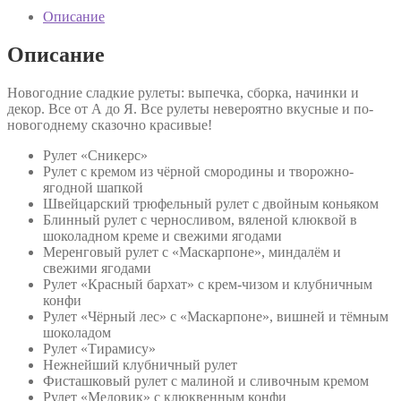
Описание
Описание
Новогодние сладкие рулеты: выпечка, сборка, начинки и
декор. Все от А до Я. Все рулеты невероятно вкусные и по-
новогоднему сказочно красивые!
Рулет «Сникерс»
Рулет с кремом из чёрной смородины и творожно-
ягодной шапкой
Швейцарский трюфельный рулет с двойным коньяком
Блинный рулет с черносливом, вяленой клюквой в
шоколадном креме и свежими ягодами
Меренговый рулет с «Маскарпоне», миндалём и
свежими ягодами
Рулет «Красный бархат» с крем-чизом и клубничным
конфи
Рулет «Чёрный лес» с «Маскарпоне», вишней и тёмным
шоколадом
Рулет «Тирамису»
Нежнейший клубничный рулет
Фисташковый рулет с малиной и сливочным кремом
Рулет «Медовик» с клюквенным конфи