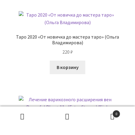
Таро 2020 «От новичка до мастера таро» (Ольга
Владимирова)
220
₽
В корзину
0
Поиск
товаров
ПОИСК
Лечение варикозного расширения вен Powerful Plus +
11x (Extra Strong) [Sigh Energy]