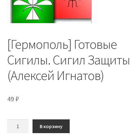
[Гермополь] Готовые
Сигилы. Сигил Защиты
(Алексей Игнатов)
49
₽
Количество
В корзину
товара
[Гермополь]