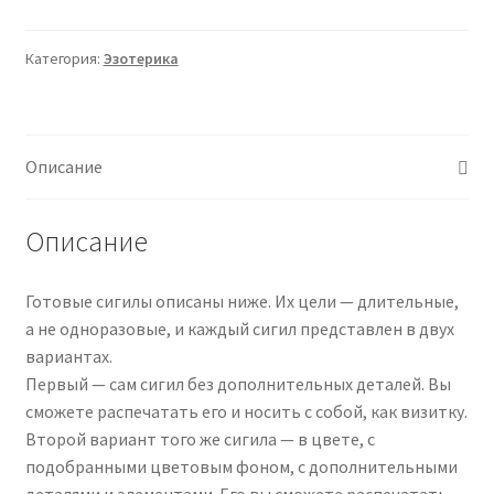
Готовые
Сигилы.
Категория:
Эзотерика
Сигил
Защиты
(Алексей
Игнатов)
Описание
Описание
Готовые сигилы описаны ниже. Их цели — длительные,
а не одноразовые, и каждый сигил представлен в двух
вариантах.
Первый — сам сигил без дополнительных деталей. Вы
сможете распечатать его и носить с собой, как визитку.
Второй вариант того же сигила — в цвете, с
подобранными цветовым фоном, с дополнительными
деталями и элементами. Его вы сможете распечатать