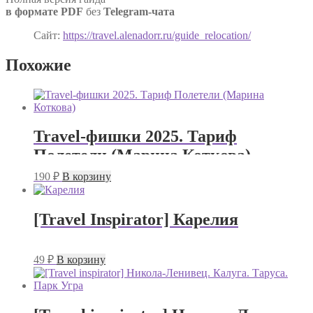
в формате PDF
без
Telegram-чата
Сайт:
https://travel.alenadorr.ru/guide_relocation/
Похожие
Travel-фишки 2025. Тариф
Полетели (Марина Коткова)
190
₽
В корзину
[Travel Inspirator] Карелия
49
₽
В корзину