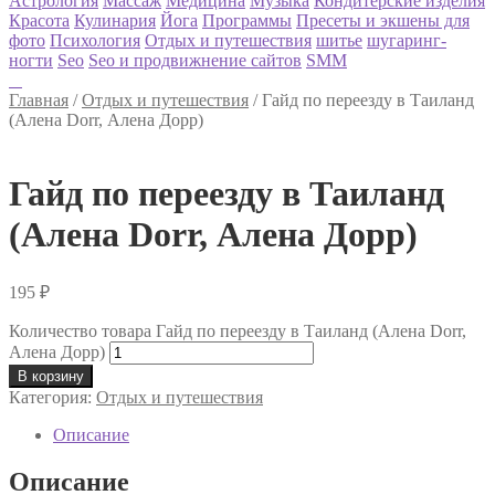
Астрология
Массаж
Медицина
Музыка
Кондитерские изделия
Красота
Кулинария
Йога
Программы
Пресеты и экшены для
фото
Психология
Отдых и путешествия
шитье
шугаринг-
ногти
Seo
Seo и продвижнение сайтов
SMM
Главная
/
Отдых и путешествия
/
Гайд по переезду в Таиланд
(Алена Dorr, Алена Дорр)
Гайд по переезду в Таиланд
(Алена Dorr, Алена Дорр)
195
₽
Количество товара Гайд по переезду в Таиланд (Алена Dorr,
Алена Дорр)
В корзину
Категория:
Отдых и путешествия
Описание
Описание