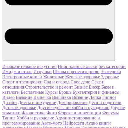
Изобразительное искусство
Иностранные языки
без категории
Имидж и стиль
Игрушки
Школа и репетиторство
Эзотерика
Электронные книги
Животные
Женское здоровье
Здоровье
Спорт и тренировки
Сад и огород
Свое дело
Секс и
отношения
Строительство и ремонт
Бизнес
Бисер
Базы и
каталоги
Бесплатные Курсы
Брошь
Бухгалтерия и финансы
Видео
Валяние
Выпечка
Вышивка
Вязание
Лепка
Гипноз
Дизайн
Диеты и похудение
Декорирование
Дети и родители
Детское здоровье
Другие курсы по хобби и рукоделию
Другие
тематики
Флористика
Фото
Форекс и инвестиции
Форумы
Танцы
Хобби и рукоделие
Администрирование и
программирование
Авто-мото
Нейросети
Аудио книги