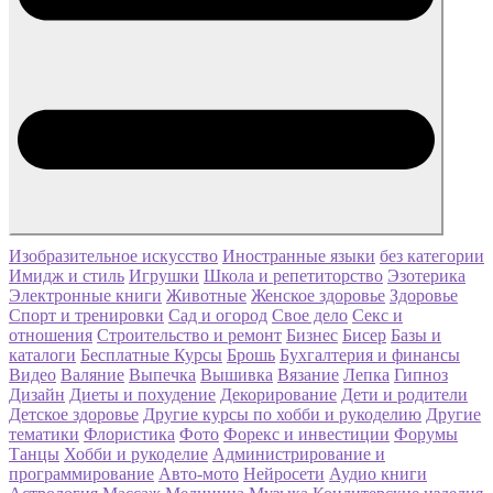
Изобразительное искусство
Иностранные языки
без категории
Имидж и стиль
Игрушки
Школа и репетиторство
Эзотерика
Электронные книги
Животные
Женское здоровье
Здоровье
Спорт и тренировки
Сад и огород
Свое дело
Секс и
отношения
Строительство и ремонт
Бизнес
Бисер
Базы и
каталоги
Бесплатные Курсы
Брошь
Бухгалтерия и финансы
Видео
Валяние
Выпечка
Вышивка
Вязание
Лепка
Гипноз
Дизайн
Диеты и похудение
Декорирование
Дети и родители
Детское здоровье
Другие курсы по хобби и рукоделию
Другие
тематики
Флористика
Фото
Форекс и инвестиции
Форумы
Танцы
Хобби и рукоделие
Администрирование и
программирование
Авто-мото
Нейросети
Аудио книги