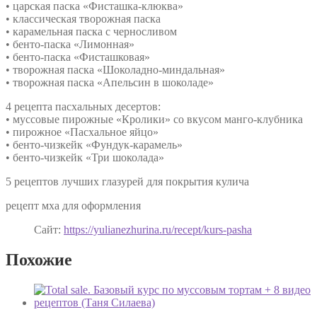
• царская паска «Фисташка-клюква»
• классическая творожная паска
• карамельная паска с черносливом
• бенто-паска «Лимонная»
• бенто-паска «Фисташковая»
• творожная паска «Шоколадно-миндальная»
• творожная паска «Апельсин в шоколаде»
4 рецепта пасхальных десертов:
• муссовые пирожные «Кролики» со вкусом манго-клубника
• пирожное «Пасхальное яйцо»
• бенто-чизкейк «Фундук-карамель»
• бенто-чизкейк «Три шоколада»
5 рецептов лучших глазурей для покрытия кулича
рецепт мха для оформления
Сайт:
https://yulianezhurina.ru/recept/kurs-pasha
Похожие