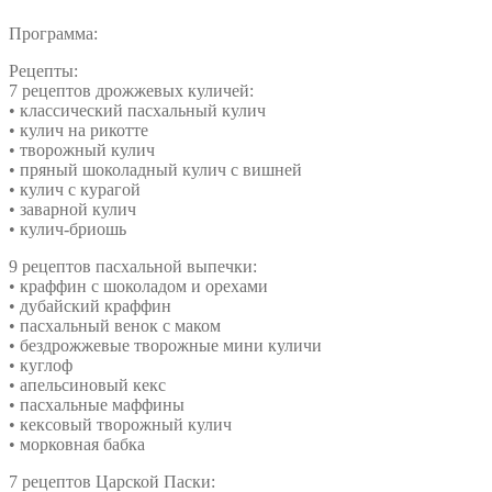
Программа:
Рецепты:
7 рецептов дрожжевых куличей:
• классический пасхальный кулич
• кулич на рикотте
• творожный кулич
• пряный шоколадный кулич с вишней
• кулич с курагой
• заварной кулич
• кулич-бриошь
9 рецептов пасхальной выпечки:
• краффин с шоколадом и орехами
• дубайский краффин
• пасхальный венок с маком
• бездрожжевые творожные мини куличи
• куглоф
• апельсиновый кекс
• пасхальные маффины
• кексовый творожный кулич
• морковная бабка
7 рецептов Царской Паски: