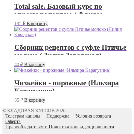
Total sale. Базовый курс по
муссовым тортам + 8 видео
рецептов (Таня Силаева)
195
₽
В корзину
Сборник рецептов с суфле Птичье
молоко (Лилия Завадская)
40
₽
В корзину
Чизкейки - пирожные (Ильзира
Карагузина)
85
₽
В корзину
© КЛАДОВАЯ КУРСОВ 2026
Телеграм каналы
Поддержка
Условия возврата
Оферта
Правообладателям и Политика конфиденциальности