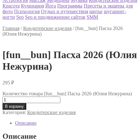
Астрология
Массаж
Медицина
Музыка
Кондитерские изделия
Красота
Кулинария
Йога
Программы
Пресеты и экшены для
фото
Психология
Отдых и путешествия
шитье
шугаринг-
ногти
Seo
Seo и продвижнение сайтов
SMM
Главная
/
Кондитерские изделия
/
[fun__bun] Пасха 2026
(Юлия Нежурина)
[fun__bun] Пасха 2026 (Юлия
Нежурина)
295
₽
Количество товара [fun__bun] Пасха 2026 (Юлия Нежурина)
В корзину
Категория:
Кондитерские изделия
Описание
Описание