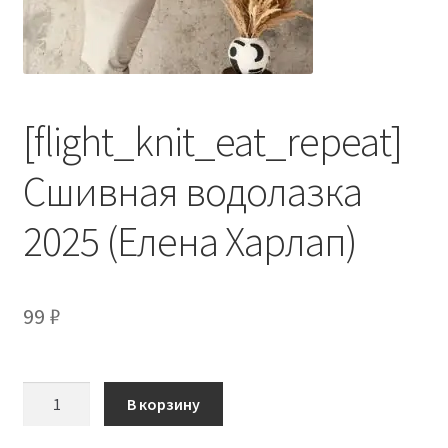
[flight_knit_eat_repeat]
Сшивная водолазка
2025 (Елена Харлап)
99
₽
Количество
В корзину
товара
[flight_knit_eat_repeat]