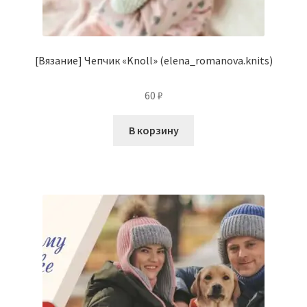
[Вязание] Чепчик «Knoll» (elena_romanova.knits)
60
₽
В корзину