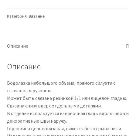
Сшивная
водолазка
Категория:
Вязание
2025
(Елена
Харлап)
Описание
Описание
Водолазка небольшого объема, прямого силуэта с
втачанным рукавом.
Может быть связана резинкой 1/1 или лицевой гладью.
Связана снизу вверх отдельными деталями.
В отделке используется изнаночная гладь вдоль швов и
декоративные швы наружу.
Горловина цельновязаная, вяжется без отрыва нити.
Изделие по низу и рукавам оформлено лицевой гладью