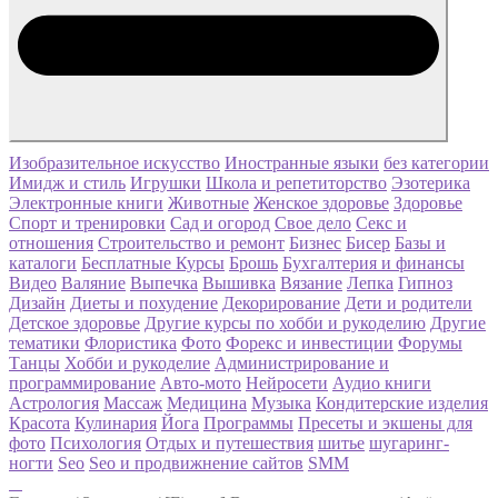
Изобразительное искусство
Иностранные языки
без категории
Имидж и стиль
Игрушки
Школа и репетиторство
Эзотерика
Электронные книги
Животные
Женское здоровье
Здоровье
Спорт и тренировки
Сад и огород
Свое дело
Секс и
отношения
Строительство и ремонт
Бизнес
Бисер
Базы и
каталоги
Бесплатные Курсы
Брошь
Бухгалтерия и финансы
Видео
Валяние
Выпечка
Вышивка
Вязание
Лепка
Гипноз
Дизайн
Диеты и похудение
Декорирование
Дети и родители
Детское здоровье
Другие курсы по хобби и рукоделию
Другие
тематики
Флористика
Фото
Форекс и инвестиции
Форумы
Танцы
Хобби и рукоделие
Администрирование и
программирование
Авто-мото
Нейросети
Аудио книги
Астрология
Массаж
Медицина
Музыка
Кондитерские изделия
Красота
Кулинария
Йога
Программы
Пресеты и экшены для
фото
Психология
Отдых и путешествия
шитье
шугаринг-
ногти
Seo
Seo и продвижнение сайтов
SMM