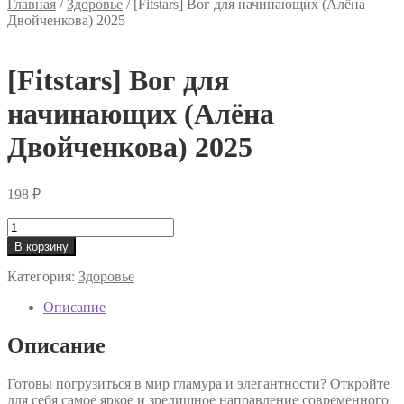
Главная
/
Здоровье
/
[Fitstars] Вог для начинающих (Алёна
Двойченкова) 2025
[Fitstars] Вог для
начинающих (Алёна
Двойченкова) 2025
198
₽
Количество
товара
В корзину
[Fitstars]
Вог
Категория:
Здоровье
для
начинающих
Описание
(Алёна
Двойченкова)
Описание
2025
Готовы погрузиться в мир гламура и элегантности? Откройте
для себя самое яркое и зрелищное направление современного