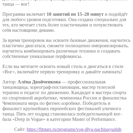
танца — вог!
Программа включает
10 занятий по 15–20 минут
и подойдёт
для любого уровня подготовки. Она создана специально для
тех, кто мечтает стать более пластичными и почувствовать
себя настоящими дивами.
За время тренировок вы освоите базовые движения, научитесь
пластично двигаться, сможете полноценно импровизировать,
научитесь комбинировать различные техники и создавать
собственные уникальные перфомансы.
Если вы мечтаете освоить новый стиль и двигаться в стиле
«Вог», включайте первую тренировку и давайте начинать!
Автор:
Алёна Двойченкова
— профессиональная
танцовщица, хореограф-постановщик, мастер телесной
терапии и педагог по движению. Кандидат в мастера спорта
по спортивной акробатике, чемпионка России и финалистка
Чемпионата мира по фитнес-аэробике. Победитель и
финалист крупнейших европейских фестивалей уличного
танца. Пять лет подряд становилась победительницей вог-
бала «Deep in Vogue» в категории Master of Performance.
Сайт:
https://fitstars.ru/programs/vog-dlya-nachinayushih