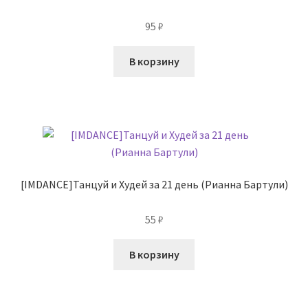
95
₽
В корзину
[IMDANCE]Танцуй и Худей за 21 день (Рианна Бартули)
55
₽
В корзину