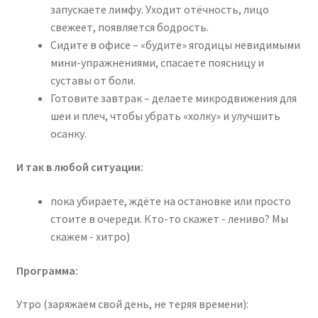
запускаете лимфу. Уходит отёчность, лицо
свежеет, появляется бодрость.
Сидите в офисе – «будите» ягодицы невидимыми
мини-упражнениями, спасаете поясницу и
суставы от боли.
Готовите завтрак – делаете микродвижения для
шеи и плеч, чтобы убрать «холку» и улучшить
осанку.
И так в любой ситуации:
пока убираете, ждёте на остановке или просто
стоите в очереди. Кто-то скажет - лениво? Мы
скажем - хитро)
Программа:
Утро (заряжаем свой день, не теряя времени):