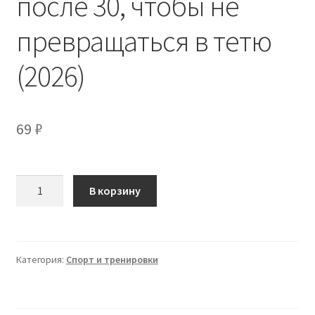
после 30, чтобы не
превращаться в тетю
(2026)
69
₽
Количество
В корзину
товара
[Fitsbaby,
Елена
Беляева]
Категория:
Спорт и тренировки
Базовый
минимум
женщины