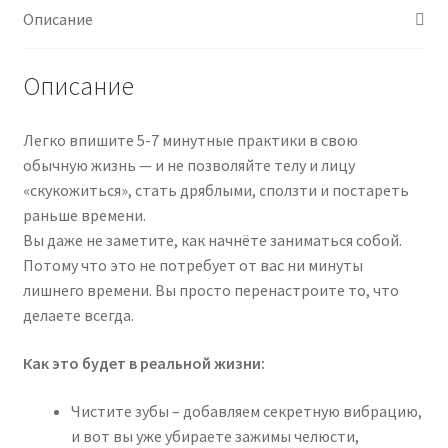
после
Описание
30,
чтобы
Описание
не
превращаться
в
Легко впишите 5-7 минутные практики в свою
тетю
обычную жизнь — и не позволяйте телу и лицу
(2026)
«скукожиться», стать дряблыми, сползти и постареть
раньше времени.
Вы даже не заметите, как начнёте заниматься собой.
Потому что это не потребует от вас ни минуты
лишнего времени. Вы просто перенастроите то, что
делаете всегда.
Как это будет в реальной жизни:
Чистите зубы – добавляем секретную вибрацию,
и вот вы уже убираете зажимы челюсти,