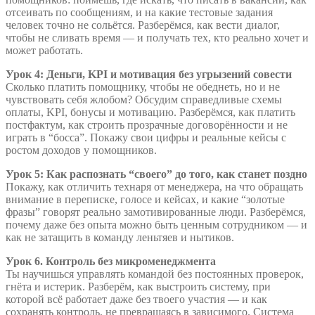
отсеивать по сообщениям, и на какие тестовые задания
человек точно не сольётся. Разберёмся, как вести диалог,
чтобы не сливать время — и получать тех, кто реально хочет и
может работать.
Урок 4: Деньги, KPI и мотивация без угрызений совести
Сколько платить помощнику, чтобы не обеднеть, но и не
чувствовать себя жлобом? Обсудим справедливые схемы
оплаты, KPI, бонусы и мотивацию. Разберёмся, как платить
постфактум, как строить прозрачные договорённости и не
играть в “босса”. Покажу свои цифры и реальные кейсы с
ростом доходов у помощников.
Урок 5: Как распознать “своего” до того, как станет поздно
Покажу, как отличить технаря от менеджера, на что обращать
внимание в переписке, голосе и кейсах, и какие “золотые
фразы” говорят реально замотивированные люди. Разберёмся,
почему даже без опыта можно быть ценным сотрудником — и
как не затащить в команду леньтяев и нытиков.
Урок 6. Контроль без микроменеджмента
Ты научишься управлять командой без постоянных проверок,
гнёта и истерик. Разберём, как выстроить систему, при
которой всё работает даже без твоего участия — и как
сохранять контроль, не превращаясь в зависимого. Система