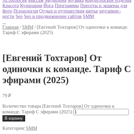
Астрология
Массаж
Медицина
Музыка
Кондитерские изделия
Красота
Кулинария
Йога
Программы
Пресеты и экшены для
фото
Психология
Отдых и путешествия
шитье
шугаринг-
ногти
Seo
Seo и продвижнение сайтов
SMM
Главная
/
SMM
/
[Евгений Тохтаров] От одиночки к команде.
Тариф С эфирами (2025)
[Евгений Тохтаров] От
одиночки к команде. Тариф С
эфирами (2025)
79
₽
Количество товара [Евгений Тохтаров] От одиночки к
команде. Тариф С эфирами (2025)
В корзину
Категория:
SMM