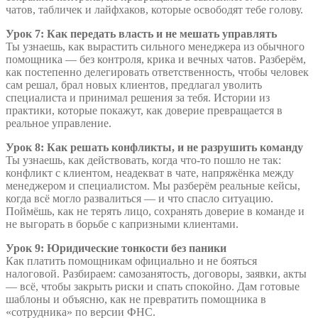
чатов, табличек и лайфхаков, которые освободят тебе голову.
Урок 7: Как передать власть и не мешать управлять
Ты узнаешь, как вырастить сильного менеджера из обычного
помощника — без контроля, крика и вечных чатов. Разберём,
как постепенно делегировать ответственность, чтобы человек
сам решал, брал новых клиентов, предлагал уволить
специалиста и принимал решения за тебя. Истории из
практики, которые покажут, как доверие превращается в
реальное управление.
Урок 8: Как решать конфликты, и не разрушить команду
Ты узнаешь, как действовать, когда что-то пошло не так:
конфликт с клиентом, неадекват в чате, напряжёнка между
менеджером и специалистом. Мы разберём реальные кейсы,
когда всё могло развалиться — и что спасло ситуацию.
Поймёшь, как не терять лицо, сохранять доверие в команде и
не выгорать в борьбе с капризными клиентами.
Урок 9: Юридические тонкости без паники
Как платить помощникам официально и не бояться
налоговой. Разбираем: самозанятость, договоры, заявки, акты
— всё, чтобы закрыть риски и спать спокойно. Дам готовые
шаблоны и объясню, как не превратить помощника в
«сотрудника» по версии ФНС.