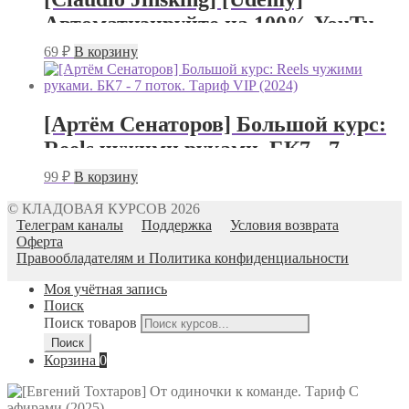
Автоматизируйте на 100% YouTube
с искусственным интеллектом
69
₽
В корзину
(2025)
[Артём Сенаторов] Большой курс:
Reels чужими руками. БК7 - 7
поток. Тариф VIP (2024)
99
₽
В корзину
© КЛАДОВАЯ КУРСОВ 2026
Телеграм каналы
Поддержка
Условия возврата
Оферта
Правообладателям и Политика конфиденциальности
Моя учётная запись
Поиск
Поиск товаров
Поиск
Корзина
0