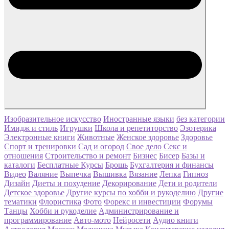
Изобразительное искусство
Иностранные языки
без категории
Имидж и стиль
Игрушки
Школа и репетиторство
Эзотерика
Электронные книги
Животные
Женское здоровье
Здоровье
Спорт и тренировки
Сад и огород
Свое дело
Секс и
отношения
Строительство и ремонт
Бизнес
Бисер
Базы и
каталоги
Бесплатные Курсы
Брошь
Бухгалтерия и финансы
Видео
Валяние
Выпечка
Вышивка
Вязание
Лепка
Гипноз
Дизайн
Диеты и похудение
Декорирование
Дети и родители
Детское здоровье
Другие курсы по хобби и рукоделию
Другие
тематики
Флористика
Фото
Форекс и инвестиции
Форумы
Танцы
Хобби и рукоделие
Администрирование и
программирование
Авто-мото
Нейросети
Аудио книги