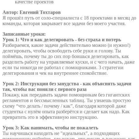
качестве проектов
Автор: Евгений Тохтаров
Я прошёл путь от соло-специалиста с 18 проектами в месяц до
команды, которая закрывает все задачи без моего участия.
Записанные уроки:
Урок 1: Что и как делегировать - без страха и потерь
Разбираемся, какие задачи действительно можно (и нужно!)
делегировать, чтобы освободить себе руки и голову. Ты
поймёшь, почему ты до сих пор боишься делегировать, как
разделить работу на управляемые куски, и с чего начать, даже
если ты никогда не работал с помощниками. 3 стратегии
делегирования и чек на внутреннее спокойствие.
Урок 2: Инструкции без занудства - как объяснять задачи
так, чтобы вас поняли с первого раза
Покажу, как передавать задачи помощникам без гигантских
регламентов и бессмысленных таблиц. Ты узнаешь простую
схему “что делать / почему / как”, благодаря которой даже
студентка с нулём опыта разберётся и сделает как надо. Как
превратить это в эффективную инструкцию.
Урок 3: Как нанимать, чтобы не пожалеть
Ты научишься находить не "идеальных", а подходящих
помощников: поймёшь, где искать, что писать в вакансии, как