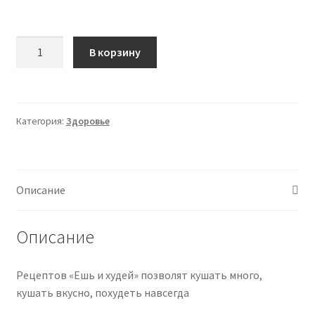
Количество
В корзину
товара
Ешь
и
худей.
Категория:
Здоровье
Тариф
40
завтраков
(Аделя
Описание
Сабирова)
2025
Описание
Рецептов «Ешь и худей» позволят кушать много,
кушать вкусно, похудеть навсегда