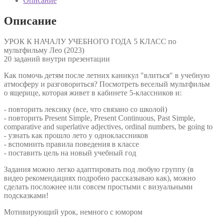
Описание
Описание
УРОК К НАЧАЛУ УЧЕБНОГО ГОДА 5 КЛАСС по
мультфильму Лео (2023)
20 заданий внутри презентации
Как помочь детям после летних каникул "влиться" в учебную
атмосферу и разговориться? Посмотреть веселый мультфильм
о ящерице, которая живет в кабинете 5-классников и:
- повторить лексику (все, что связано со школой)
- повторить Present Simple, Present Continuous, Past Simple,
comparative and superlative adjectives, ordinal numbers, be going to
- узнать как прошло лето у одноклассников
- вспомнить правила поведения в классе
- поставить цель на новый учебный год
Задания можно легко адаптировать под любую группу (в
видео рекомендациях подробно рассказываю как), можно
сделать посложнее или совсем простыми с визуальными
подсказками!
Мотивирующий урок, немного с юмором