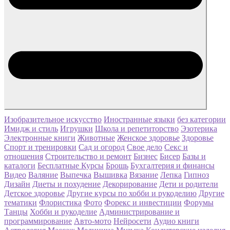
Изобразительное искусство
Иностранные языки
без категории
Имидж и стиль
Игрушки
Школа и репетиторство
Эзотерика
Электронные книги
Животные
Женское здоровье
Здоровье
Спорт и тренировки
Сад и огород
Свое дело
Секс и
отношения
Строительство и ремонт
Бизнес
Бисер
Базы и
каталоги
Бесплатные Курсы
Брошь
Бухгалтерия и финансы
Видео
Валяние
Выпечка
Вышивка
Вязание
Лепка
Гипноз
Дизайн
Диеты и похудение
Декорирование
Дети и родители
Детское здоровье
Другие курсы по хобби и рукоделию
Другие
тематики
Флористика
Фото
Форекс и инвестиции
Форумы
Танцы
Хобби и рукоделие
Администрирование и
программирование
Авто-мото
Нейросети
Аудио книги