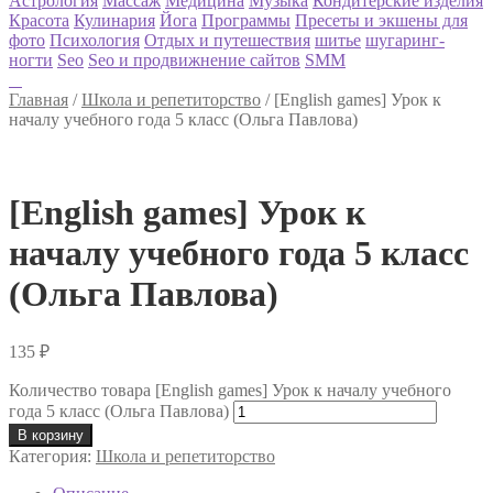
Астрология
Массаж
Медицина
Музыка
Кондитерские изделия
Красота
Кулинария
Йога
Программы
Пресеты и экшены для
фото
Психология
Отдых и путешествия
шитье
шугаринг-
ногти
Seo
Seo и продвижнение сайтов
SMM
Главная
/
Школа и репетиторство
/
[English games] Урок к
началу учебного года 5 класс (Ольга Павлова)
[English games] Урок к
началу учебного года 5 класс
(Ольга Павлова)
135
₽
Количество товара [English games] Урок к началу учебного
года 5 класс (Ольга Павлова)
В корзину
Категория:
Школа и репетиторство