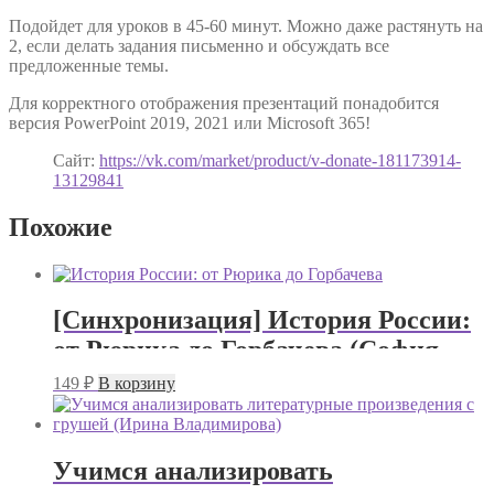
Подойдет для уроков в 45-60 минут. Можно даже растянуть на
2, если делать задания письменно и обсуждать все
предложенные темы.
Для корректного отображения презентаций понадобится
версия PowerPoint 2019, 2021 или Microsoft 365!
Сайт:
https://vk.com/market/product/v-donate-181173914-
13129841
Похожие
[Синхронизация] История России:
от Рюрика до Горбачева (София
Широгорова)
149
₽
В корзину
Учимся анализировать