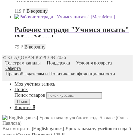
литературные произведения с
грушей (Ирина Владимирова)
119
₽
В корзину
Рабочие тетради "Учимся писать"
[МегаМозг]
79
₽
В корзину
© КЛАДОВАЯ КУРСОВ 2026
Телеграм каналы
Поддержка
Условия возврата
Оферта
Правообладателям и Политика конфиденциальности
Моя учётная запись
Поиск
Поиск товаров
Поиск
Корзина
0
Вы смотрите:
[English games] Урок к началу учебного года 5
класс (Ольга Павлова)
135
₽