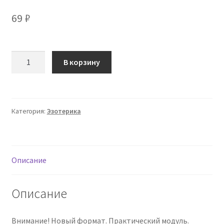
69
₽
Количество
В корзину
товара
[Эмилия
Франк]
Финансовые
Категория:
Эзотерика
системы
2025.
Загрузка
обновлений
Описание
(2025)
Описание
Внимание! Новый формат. Практический модуль.