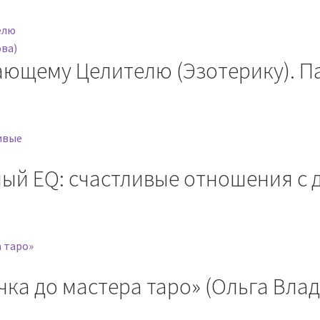
ющему Целителю (Эзотерику). Па
ный EQ: счастливые отношения с 
чка до мастера таро» (Ольга Вла