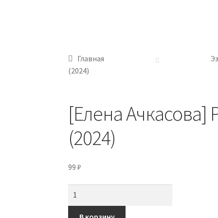
Главная
Э
(2024)
[Елена Ачкасова]
(2024)
99
₽
Количество
товара
[Елена
В корзину