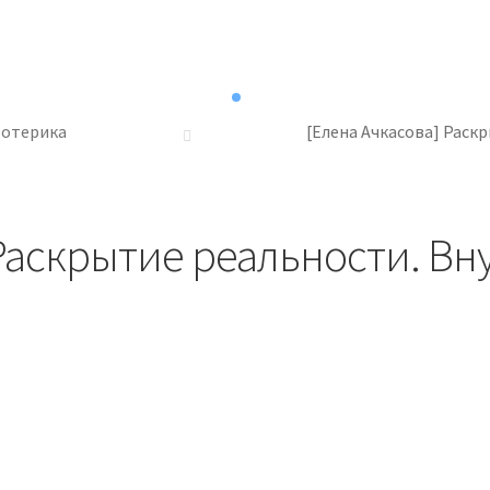
зотерика
[Елена Ачкасова] Раск
 Раскрытие реальности. В