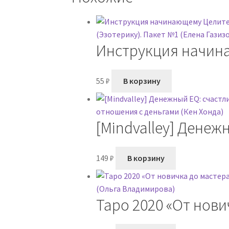
Инструкция начина
Газизова)
55
₽
В корзину
[Mindvalley] Денеж
149
₽
В корзину
Таро 2020 «От нови