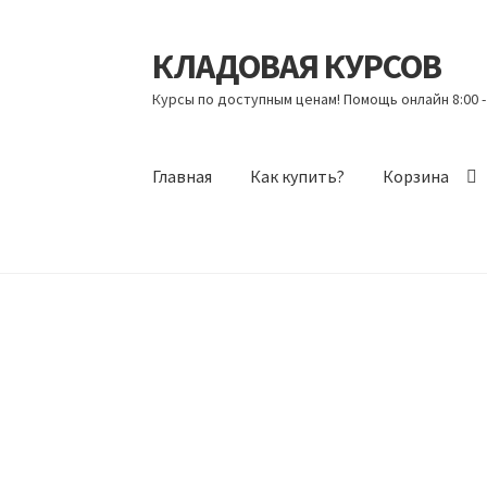
КЛАДОВАЯ КУРСОВ
Перейти
Перейти
к
к
Курсы по доступным ценам! Помощь онлайн 8:00 -
навигации
содержимому
Главная
Как купить?
Корзина