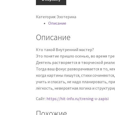
Ачкасова]
Раскрытие
Категория:
Эзотерика
реальности.
Описание
Внутренний
мастер
Описание
(2024)
Кто такой Внутренний мастер?
Это понятие пришло осенью, во время трени
Деятель растворяется в творческой реализ
Тогда ваш фокус разворачивается в то, ке
когда картины пишутся, стихи сочиняются,
учить и спасать, не надо планировать, пр
лёгкость, невероятная логика и структурир
Сайт:
https://hit-info.ru/trening-v-zapisi
Похожие