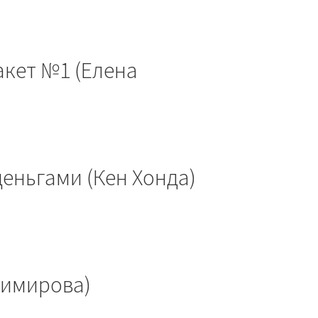
кет №1 (Елена
деньгами (Кен Хонда)
димирова)