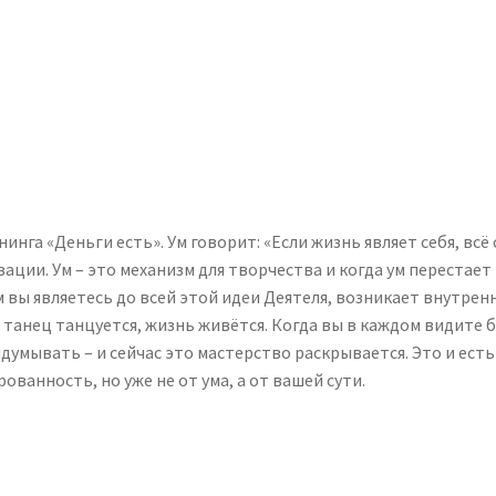
нга «Деньги есть». Ум говорит: «Если жизнь являет себя, всё 
ации. Ум – это механизм для творчества и когда ум перестает
м вы являетесь до всей этой идеи Деятеля, возникает внутре
 танец танцуется, жизнь живётся. Когда вы в каждом видите 
идумывать – и сейчас это мастерство раскрывается. Это и ест
ованность, но уже не от ума, а от вашей сути.