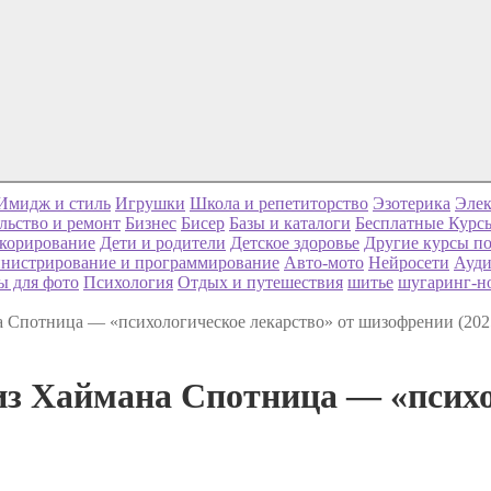
Имидж и стиль
Игрушки
Школа и репетиторство
Эзотерика
Элек
льство и ремонт
Бизнес
Бисер
Базы и каталоги
Бесплатные Курс
корирование
Дети и родители
Детское здоровье
Другие курсы по
нистрирование и программирование
Авто-мото
Нейросети
Ауди
ы для фото
Психология
Отдых и путешествия
шитье
шугаринг-н
 Спотница — «психологическое лекарство» от шизофрении (202
з Хаймана Спотница — «психо