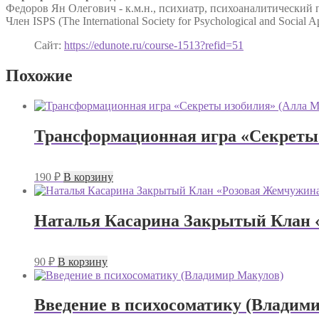
Федоров Ян Олегович - к.м.н., психиатр, психоаналитический
Член ISPS (The International Society for Psychological and Soci
Сайт:
https://edunote.ru/course-1513?refid=51
Похожие
Трансформационная игра «Секреты
190
₽
В корзину
Наталья Касарина Закрытый Клан 
90
₽
В корзину
Введение в психосоматику (Владим