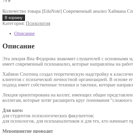
79
₽
Количество товара [EduNote] Современный анализ Хаймана Сп
В корзину
Категория:
Психология
Описание
Описание
Эта лекция Яна Федорова знакомит слушателей с основными ид
имеет современный психоанализ, которые направлены на рабо
Хаймон Спотниц создал теоретическую надстройку к классичес
клиентов с психической личностной организацией. В основе е
подход имеет собственные техники и тактики, которые направ
Лекция ориентирована на коллег, имеющих общие представлени
коллегам, которые хотят расширить круг понимания "сложного 
Для кого:
для студентов психологических факультетов;
для психологов, для психоаналитиков и для тех, кто начинает п
Мероприятие проводит