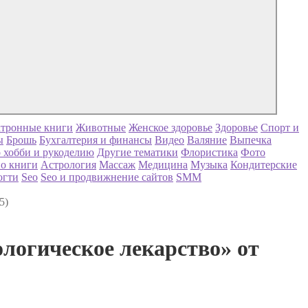
тронные книги
Животные
Женское здоровье
Здоровье
Спорт и
ы
Брошь
Бухгалтерия и финансы
Видео
Валяние
Выпечка
 хобби и рукоделию
Другие тематики
Флористика
Фото
о книги
Астрология
Массаж
Медицина
Музыка
Кондитерские
огти
Seo
Seo и продвижнение сайтов
SMM
5)
логическое лекарство» от