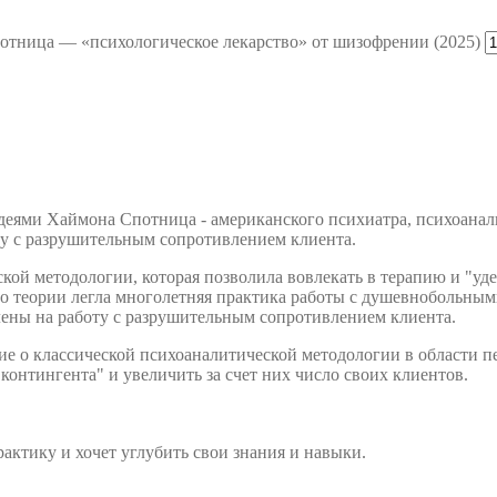
отница — «психологическое лекарство» от шизофрении (2025)
еями Хаймона Спотница - американского психиатра, психоанали
ту с разрушительным сопротивлением клиента.
кой методологии, которая позволила вовлекать в терапию и "уд
го теории легла многолетняя практика работы с душевнобольным
лены на работу с разрушительным сопротивлением клиента.
е о классической психоаналитической методологии в области пе
контингента" и увеличить за счет них число своих клиентов.
рактику и хочет углубить свои знания и навыки.