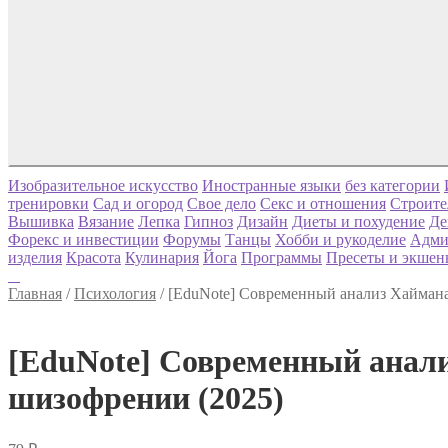
Изобразительное искусство
Иностранные языки
без категории
тренировки
Сад и огород
Свое дело
Секс и отношения
Строите
Вышивка
Вязание
Лепка
Гипноз
Дизайн
Диеты и похудение
Де
Форекс и инвестиции
Форумы
Танцы
Хобби и рукоделие
Адми
изделия
Красота
Кулинария
Йога
Программы
Пресеты и экшен
Главная
/
Психология
/
[EduNote] Современный анализ Хаймана
[EduNote] Современный анали
шизофрении (2025)