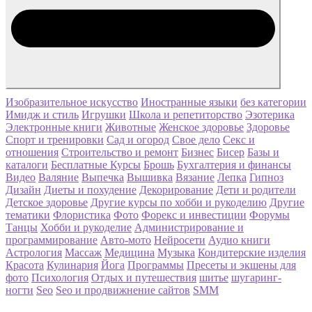
Изобразительное искусство
Иностранные языки
без категории
Имидж и стиль
Игрушки
Школа и репетиторство
Эзотерика
Электронные книги
Животные
Женское здоровье
Здоровье
Спорт и тренировки
Сад и огород
Свое дело
Секс и
отношения
Строительство и ремонт
Бизнес
Бисер
Базы и
каталоги
Бесплатные Курсы
Брошь
Бухгалтерия и финансы
Видео
Валяние
Выпечка
Вышивка
Вязание
Лепка
Гипноз
Дизайн
Диеты и похудение
Декорирование
Дети и родители
Детское здоровье
Другие курсы по хобби и рукоделию
Другие
тематики
Флористика
Фото
Форекс и инвестиции
Форумы
Танцы
Хобби и рукоделие
Администрирование и
программирование
Авто-мото
Нейросети
Аудио книги
Астрология
Массаж
Медицина
Музыка
Кондитерские изделия
Красота
Кулинария
Йога
Программы
Пресеты и экшены для
фото
Психология
Отдых и путешествия
шитье
шугаринг-
ногти
Seo
Seo и продвижнение сайтов
SMM