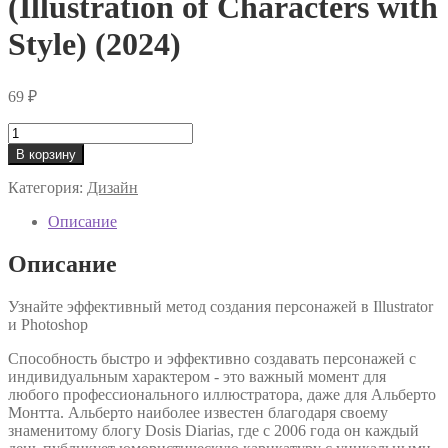
(Illustration of Characters with
Style) (2024)
69
₽
Количество
товара
В корзину
[Domestika]
Alberto
Категория:
Дизайн
Montt
―
Описание
Иллюстрация
персонажей
Описание
(Illustration
of
Узнайте эффективный метод создания персонажей в Illustrator
Characters
и Photoshop
with
Style)
Способность быстро и эффективно создавать персонажей с
(2024)
индивидуальным характером - это важный момент для
любого профессионального иллюстратора, даже для Альберто
Монтта. Альберто наиболее известен благодаря своему
знаменитому блогу Dosis Diarias, где с 2006 года он каждый