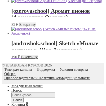
[ozerovaschool] Аромат пионов
(Александра Озерова)
85
₽
В корзину
[andrushok.school] Sketch «Милые
питомцы» (Яна Андрушок)
190
₽
В корзину
© КЛАДОВАЯ КУРСОВ 2026
Телеграм каналы
Поддержка
Условия возврата
Оферта
Правообладателям и Политика конфиденциальности
Моя учётная запись
Поиск
Поиск
товаров
Поиск
Корзина
0