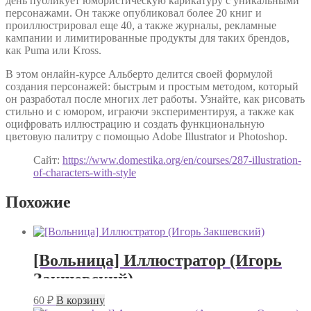
день публикует юмористическую карикатуру с уникальными
персонажами. Он также опубликовал более 20 книг и
проиллюстрировал еще 40, а также журналы, рекламные
кампании и лимитированные продукты для таких брендов,
как Puma или Kross.
В этом онлайн-курсе Альберто делится своей формулой
создания персонажей: быстрым и простым методом, который
он разработал после многих лет работы. Узнайте, как рисовать
стильно и с юмором, играючи экспериментируя, а также как
оцифровать иллюстрацию и создать функциональную
цветовую палитру с помощью Adobe Illustrator и Photoshop.
Сайт:
https://www.domestika.org/en/courses/287-illustration-
of-characters-with-style
Похожие
[Вольница] Иллюстратор (Игорь
Закшевский)
60
₽
В корзину