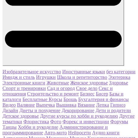
Изобразительное искусство
Иностранные языки
без категории
Имидж и стиль
Игрушки
Школа и репетиторство
Эзотерика
Электронные книги
Животные
Женское здоровье
Здоровье
Спорт и тренировки
Сад и огород
Свое дело
Секс и
отношения
Строительство и ремонт
Бизнес
Бисер
Базы и
каталоги
Бесплатные Курсы
Брошь
Бухгалтерия и финансы
Видео
Валяние
Выпечка
Вышивка
Вязание
Лепка
Гипноз
Дизайн
Диеты и похудение
Декорирование
Дети и родители
Детское здоровье
Другие курсы по хобби и рукоделию
Другие
тематики
Флористика
Фото
Форекс и инвестиции
Форумы
Танцы
Хобби и рукоделие
Администрирование и
программирование
Авто-мото
Нейросети
Аудио книги