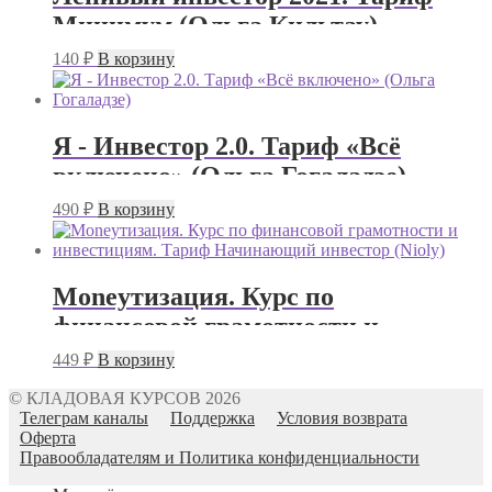
Минимум (Ольга Кильтау)
140
₽
В корзину
Я - Инвестор 2.0. Тариф «Всё
включено» (Ольга Гогаладзе)
490
₽
В корзину
Moneyтизация. Курс по
финансовой грамотности и
инвестициям. Тариф Начинающий
449
₽
В корзину
инвестор (Nioly)
© КЛАДОВАЯ КУРСОВ 2026
Телеграм каналы
Поддержка
Условия возврата
Оферта
Правообладателям и Политика конфиденциальности