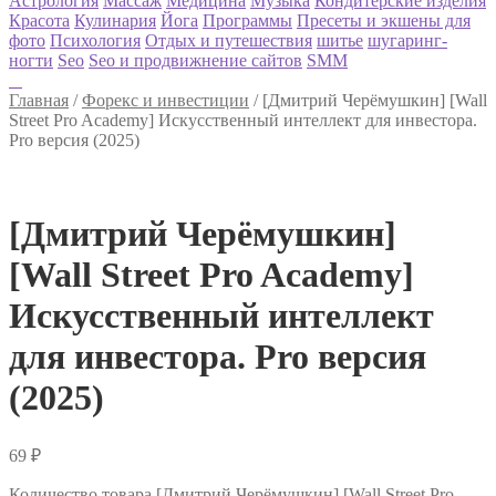
Астрология
Массаж
Медицина
Музыка
Кондитерские изделия
Красота
Кулинария
Йога
Программы
Пресеты и экшены для
фото
Психология
Отдых и путешествия
шитье
шугаринг-
ногти
Seo
Seo и продвижнение сайтов
SMM
Главная
/
Форекс и инвестиции
/
[Дмитрий Черёмушкин] [Wall
Street Pro Academy] Искусственный интеллект для инвестора.
Pro версия (2025)
[Дмитрий Черёмушкин]
[Wall Street Pro Academy]
Искусственный интеллект
для инвестора. Pro версия
(2025)
69
₽
Количество товара [Дмитрий Черёмушкин] [Wall Street Pro