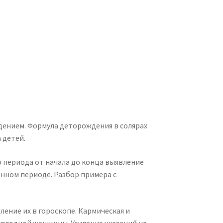
дением. Формула деторождения в солярах
 детей.
о периода от начала до конца выявление
нном периоде. Разбор примера с
ение их в гороскопе. Кармическая и
сплодной женщины. Усиление указаний на