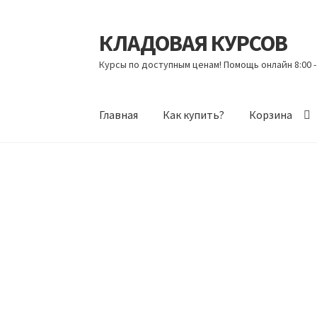
КЛАДОВАЯ КУРСОВ
Перейти
Перейти
к
к
Курсы по доступным ценам! Помощь онлайн 8:00 -
навигации
содержимому
Главная
Как купить?
Корзина