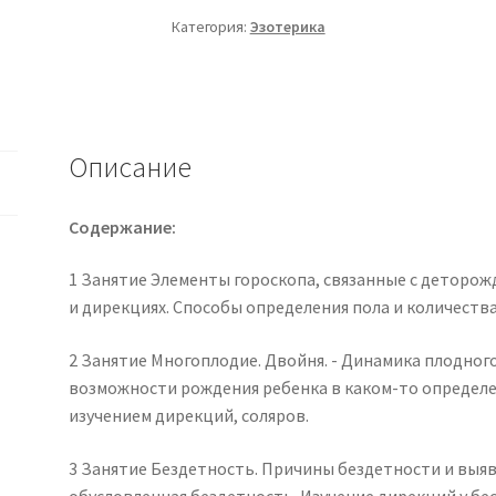
Тимошенко)
Категория:
Эзотерика
Описание
Содержание:
1 Занятие Элементы гороскопа, связанные с деторож
и дирекциях. Способы определения пола и количества
2 Занятие Многоплодие. Двойня. - Динамика плодног
возможности рождения ребенка в каком-то определе
изучением дирекций, соляров.
3 Занятие Бездетность. Причины бездетности и выявл
обусловленная бездетность. Изучение дирекций у бе