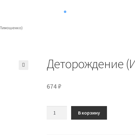
 Тимошенко)
Деторождение (
674
₽
Количество
В корзину
товара
Деторождение
(Ирина