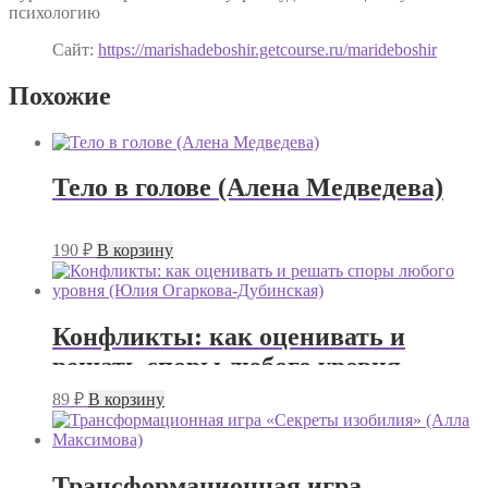
психологию
Сайт:
https://marishadeboshir.getcourse.ru/marideboshir
Похожие
Тело в голове (Алена Медведева)
190
₽
В корзину
Конфликты: как оценивать и
решать споры любого уровня
(Юлия Огаркова-Дубинская)
89
₽
В корзину
Трансформационная игра