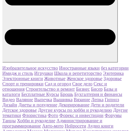
Изобразительное искусство
Иностранные языки
без категории
Имидж и стиль
Игрушки
Школа и репетиторство
Эзотерика
Электронные книги
Животные
Женское здоровье
Здоровье
Спорт и тренировки
Сад и огород
Свое дело
Секс и
отношения
Строительство и ремонт
Бизнес
Бисер
Базы и
каталоги
Бесплатные Курсы
Брошь
Бухгалтерия и финансы
Видео
Валяние
Выпечка
Вышивка
Вязание
Лепка
Гипноз
Дизайн
Диеты и похудение
Декорирование
Дети и родители
Детское здоровье
Другие курсы по хобби и рукоделию
Другие
тематики
Флористика
Фото
Форекс и инвестиции
Форумы
Танцы
Хобби и рукоделие
Администрирование и
программирование
Авто-мото
Нейросети
Аудио книги