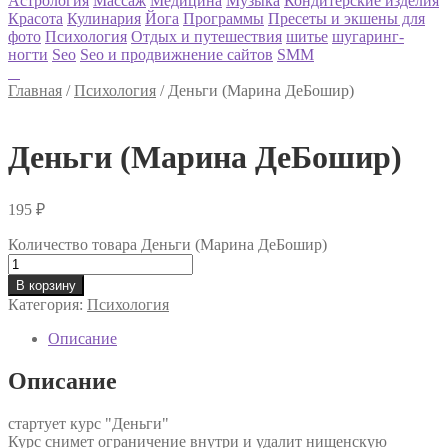
Астрология
Массаж
Медицина
Музыка
Кондитерские изделия
Красота
Кулинария
Йога
Программы
Пресеты и экшены для
фото
Психология
Отдых и путешествия
шитье
шугаринг-
ногти
Seo
Seo и продвижнение сайтов
SMM
Главная
/
Психология
/
Деньги (Марина ДеБошир)
Деньги (Марина ДеБошир)
195
₽
Количество товара Деньги (Марина ДеБошир)
В корзину
Категория:
Психология
Описание
Описание
стартует курс "Деньги"
Курс снимет ограничение внутри и удалит нищенскую