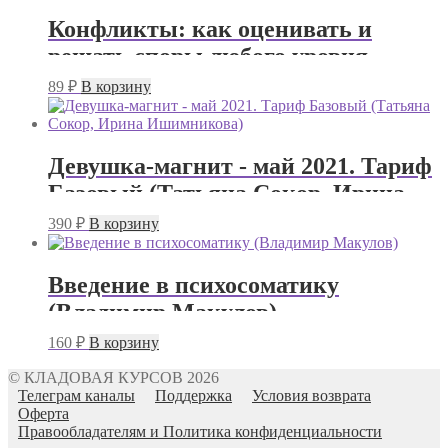
Конфликты: как оценивать и
решать споры любого уровня
(Юлия Огаркова-Дубинская)
89
₽
В корзину
Девушка-магнит - май 2021. Тариф
Базовый (Татьяна Сокор, Ирина
Ишимникова)
390
₽
В корзину
Введение в психосоматику
(Владимир Макулов)
160
₽
В корзину
© КЛАДОВАЯ КУРСОВ 2026
Телеграм каналы
Поддержка
Условия возврата
Оферта
Правообладателям и Политика конфиденциальности