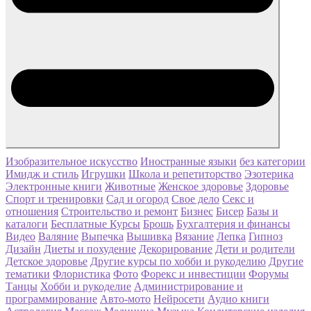
Изобразительное искусство
Иностранные языки
без категории
Имидж и стиль
Игрушки
Школа и репетиторство
Эзотерика
Электронные книги
Животные
Женское здоровье
Здоровье
Спорт и тренировки
Сад и огород
Свое дело
Секс и
отношения
Строительство и ремонт
Бизнес
Бисер
Базы и
каталоги
Бесплатные Курсы
Брошь
Бухгалтерия и финансы
Видео
Валяние
Выпечка
Вышивка
Вязание
Лепка
Гипноз
Дизайн
Диеты и похудение
Декорирование
Дети и родители
Детское здоровье
Другие курсы по хобби и рукоделию
Другие
тематики
Флористика
Фото
Форекс и инвестиции
Форумы
Танцы
Хобби и рукоделие
Администрирование и
программирование
Авто-мото
Нейросети
Аудио книги