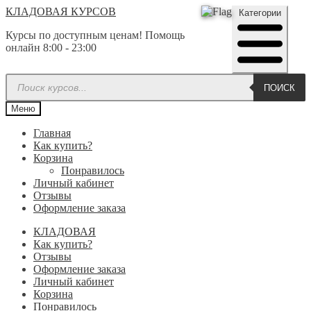
Перейти
Перейти
КЛАДОВАЯ КУРСОВ
Категории
к
к
Курсы по доступным ценам! Помощь
навигации
содержимому
онлайн 8:00 - 23:00
Поиск
ПОИСК
товаров
Меню
Главная
Как купить?
Корзина
Понравилось
Личный кабинет
Отзывы
Оформление заказа
КЛАДОВАЯ
Как купить?
Отзывы
Оформление заказа
Личный кабинет
Корзина
Понравилось