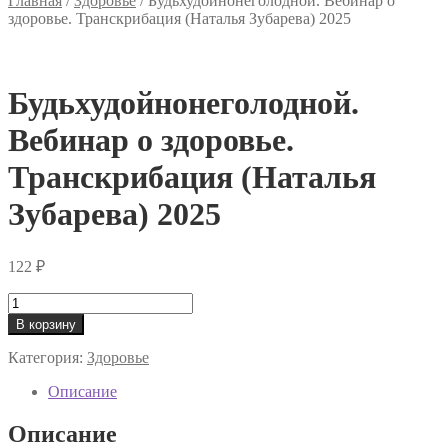
Главная
/
Здоровье
/
Будьхудойнонеголодной. Вебинар о
здоровье. Транскрибация (Наталья Зубарева) 2025
Будьхудойнонеголодной.
Вебинар о здоровье.
Транскрибация (Наталья
Зубарева) 2025
122
₽
Количество
товара
В корзину
Будьхудойнонеголодной.
Вебинар
Категория:
Здоровье
о
здоровье.
Описание
Транскрибация
(Наталья
Описание
Зубарева)