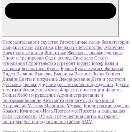
Изобразительное искусство
Иностранные языки
без категории
Имидж и стиль
Игрушки
Школа и репетиторство
Эзотерика
Электронные книги
Животные
Женское здоровье
Здоровье
Спорт и тренировки
Сад и огород
Свое дело
Секс и
отношения
Строительство и ремонт
Бизнес
Бисер
Базы и
каталоги
Бесплатные Курсы
Брошь
Бухгалтерия и финансы
Видео
Валяние
Выпечка
Вышивка
Вязание
Лепка
Гипноз
Дизайн
Диеты и похудение
Декорирование
Дети и родители
Детское здоровье
Другие курсы по хобби и рукоделию
Другие
тематики
Флористика
Фото
Форекс и инвестиции
Форумы
Танцы
Хобби и рукоделие
Администрирование и
программирование
Авто-мото
Нейросети
Аудио книги
Астрология
Массаж
Медицина
Музыка
Кондитерские изделия
Красота
Кулинария
Йога
Программы
Пресеты и экшены для
фото
Психология
Отдых и путешествия
шитье
шугаринг-
ногти
Seo
Seo и продвижнение сайтов
SMM