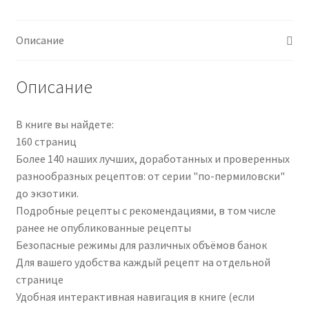
и
безопасность
в
Описание
каждой
банке
Описание
(Михаил
Белей,
Анастасия
В книге вы найдете:
Луковенко)
160 страниц
Более 140 наших лучших, доработанных и проверенных
разнообразных рецептов: от серии "по-пермиловски"
до экзотики.
Подробные рецепты с рекомендациями, в том числе
ранее не опубликованные рецепты
Безопасные режимы для различных объёмов банок
Для вашего удобства каждый рецепт на отдельной
странице
Удобная интерактивная навигация в книге (если