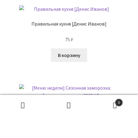
Правильная кухня [Денис Иванов]
75
₽
В корзину
0
Поиск
товаров
ПОИСК
[Меню недели] Сезонная заморозка: летний день год
кормит 2020 (Дарья Черненко)
90
₽