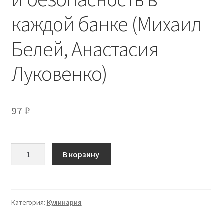
каждой банке (Михаил
Белей, Анастасия
Луковенко)
97
₽
Количество
В корзину
товара
Автоклав
на
кухне:
Категория:
Кулинария
Вкус