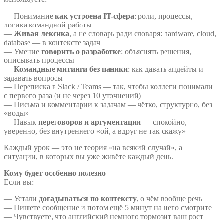
— Понимание
как устроена IT-сфера
: роли, процессы,
логика командной работы
—
Живая лексика
, а не словарь ради словаря: hardware, cloud,
database — в контексте задач
— Умение
говорить о разработке
: объяснять решения,
описывать процессы
—
Командные митинги без паники
: как давать апдейты и
задавать вопросы
— Переписка в Slack / Teams — так, чтобы коллеги понимали
с первого раза (и не через 10 уточнений)
— Письма и комментарии к задачам — чётко, структурно, без
«воды»
— Навык
переговоров и аргументации
— спокойно,
уверенно, без внутреннего «ой, а вдруг не так скажу»
Каждый урок — это не теория «на всякий случай», а
ситуации, в которых вы уже живёте каждый день.
Кому будет особенно полезно
Если вы:
— Устали
догадываться по контексту
, о чём вообще речь
— Пишете сообщение и потом ещё 5 минут на него смотрите
— Чувствуете, что английский немного тормозит ваш рост