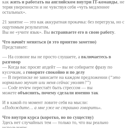
как
жить и работать на английском внутри IT-команды
, не
теряя уверенности и не чувствуя себя «чуть медленнее
остальных».
21 занятие — это как аккуратная прокачка: без перегруза, но с
ощутимым результатом.
Вы не «учите язык». Вы
встраиваете его в свою работу
.
Что начнёт меняться (и это приятно заметно)
Представьте:
— На созвоне вы не просто слушаете, а
включаетесь в
разговор
— Когда вас просят апдейт — вы не собираете фразу по
кусочкам, а
говорите спокойно и по делу
— В переписке не зависаете на каждом предложении (
“это
нормально звучит или меня сейчас уволят?”
)
— Code review перестаёт быть стрессом — вы
можете
объяснить, почему сделали именно так
И в какой-то момент ловите себя на мысли:
«Подождите… а мне уже не страшно говорить».
Что внутри курса (коротко, но по существу)
Здесь нет случайных тем — только то, что вы реально
используете: