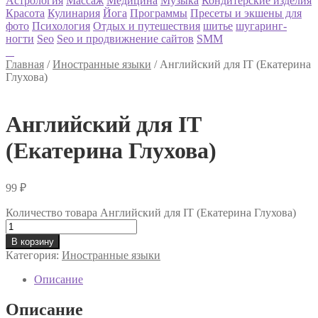
Астрология
Массаж
Медицина
Музыка
Кондитерские изделия
Красота
Кулинария
Йога
Программы
Пресеты и экшены для
фото
Психология
Отдых и путешествия
шитье
шугаринг-
ногти
Seo
Seo и продвижнение сайтов
SMM
Главная
/
Иностранные языки
/
Английский для IT (Екатерина
Глухова)
Английский для IT
(Екатерина Глухова)
99
₽
Количество товара Английский для IT (Екатерина Глухова)
В корзину
Категория:
Иностранные языки
Описание
Описание