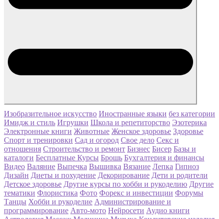
Изобразительное искусство
Иностранные языки
без категории
Имидж и стиль
Игрушки
Школа и репетиторство
Эзотерика
Электронные книги
Животные
Женское здоровье
Здоровье
Спорт и тренировки
Сад и огород
Свое дело
Секс и
отношения
Строительство и ремонт
Бизнес
Бисер
Базы и
каталоги
Бесплатные Курсы
Брошь
Бухгалтерия и финансы
Видео
Валяние
Выпечка
Вышивка
Вязание
Лепка
Гипноз
Дизайн
Диеты и похудение
Декорирование
Дети и родители
Детское здоровье
Другие курсы по хобби и рукоделию
Другие
тематики
Флористика
Фото
Форекс и инвестиции
Форумы
Танцы
Хобби и рукоделие
Администрирование и
программирование
Авто-мото
Нейросети
Аудио книги