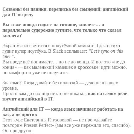
Созвоны без паники, переписка без сомнений: английский
для IT по делу
Вы тоже иногда сидите на созвоне, киваете… и
параллельно судорожно гуглите, что только что сказал
коллега?
Экран мягко светится в полутёмной комнате. Где-то тихо
гудит кулер ноутбука. В Slack всплывает:
“Let’s sync on this
later”
.
Вы вроде всё понимаете… но не до конца. И вот это «не до
конца» — как маленький камешек в кроссовке: идти можно,
но комфортно уже не получится.
Знакомо? Тогда давайте без иллюзий — дело не в вашем
уровне.
Просто вам до сих пор никто не показал,
как на самом деле
звучит английский в IT
.
Английский для IT — когда язык начинает работать на
вас, а не против
Этот курс Екатерины Глухововой — не про «давайте
повторим Present Perfect» (мы все уже пережили это, спасибо).
Он про другое: