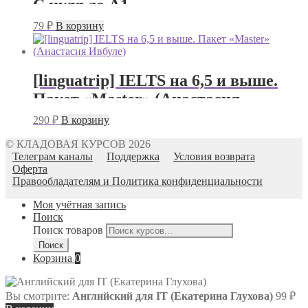
С нуля до A1
79
₽
В корзину
[linguatrip] IELTS на 6,5 и выше.
Пакет «Master» (Анастасия
Ивбуле)
290
₽
В корзину
© КЛАДОВАЯ КУРСОВ 2026
Телеграм каналы
Поддержка
Условия возврата
Оферта
Правообладателям и Политика конфиденциальности
Моя учётная запись
Поиск
Поиск товаров
Поиск
Корзина
0
Вы смотрите:
Английский для IT (Екатерина Глухова)
99
₽