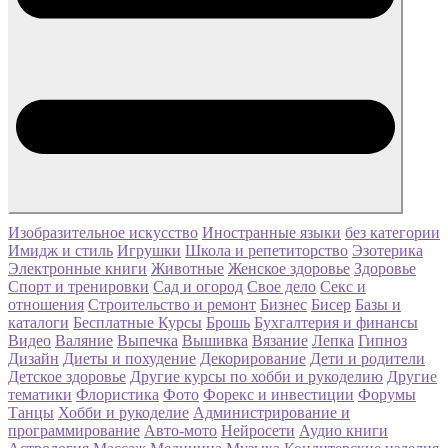
Изобразительное искусство
Иностранные языки
без категории
Имидж и стиль
Игрушки
Школа и репетиторство
Эзотерика
Электронные книги
Животные
Женское здоровье
Здоровье
Спорт и тренировки
Сад и огород
Свое дело
Секс и
отношения
Строительство и ремонт
Бизнес
Бисер
Базы и
каталоги
Бесплатные Курсы
Брошь
Бухгалтерия и финансы
Видео
Валяние
Выпечка
Вышивка
Вязание
Лепка
Гипноз
Дизайн
Диеты и похудение
Декорирование
Дети и родители
Детское здоровье
Другие курсы по хобби и рукоделию
Другие
тематики
Флористика
Фото
Форекс и инвестиции
Форумы
Танцы
Хобби и рукоделие
Администрирование и
программирование
Авто-мото
Нейросети
Аудио книги