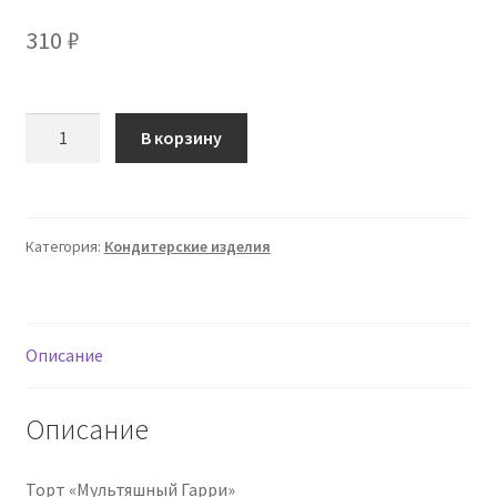
310
₽
Количество
В корзину
товара
[anastasiya_bakery]
Торт
Гарри
Категория:
Кондитерские изделия
Поттер
(Анастасия
Политыкина)
Описание
Описание
Торт «Мультяшный Гарри»