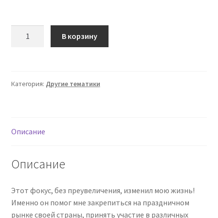
Количество
В корзину
товара
[Александр
Напорко]
Фокус
Категория:
Другие тематики
Левитация
кредитки
(2023)
Описание
Описание
Этот фокус, без преувеличения, изменил мою жизнь!
Именно он помог мне закрепиться на праздничном
рынке своей страны, принять участие в различных