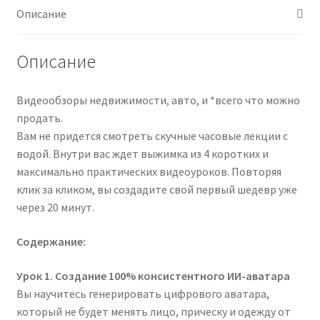
продающие
Описание
видеообзоры
в
Описание
нейросетях
-
Пошаговая
Видеообзоры недвижимости, авто, и *всего что можно
инструкция
продать.
(2026)
Вам не придется смотреть скучные часовые лекции с
водой. Внутри вас ждет выжимка из 4 коротких и
максимально практических видеоуроков. Повторяя
клик за кликом, вы создадите свой первый шедевр уже
через 20 минут.
Содержание:
Урок 1. Создание 100% консистентного ИИ-аватара
Вы научитесь генерировать цифрового аватара,
который не будет менять лицо, прическу и одежду от