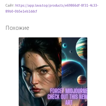
Сайт:
https://app.lava.top/products/e69866df-8f31-4c33-
89b0-0b5e1eb1ddcf
Похожие