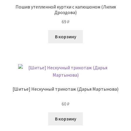
Пошив утепленной куртки с капюшоном (Лилия
Дроздова)
69
₽
В корзину
[Шитье] Нескучный трикотаж (Дарья Мартынова)
60
₽
В корзину