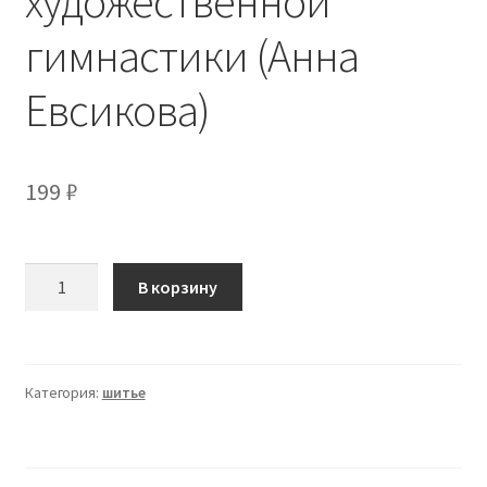
художественной
гимнастики (Анна
Евсикова)
199
₽
Количество
В корзину
товара
[AEV
Sport]
Пошив
Категория:
шитье
купальников
для
художественной